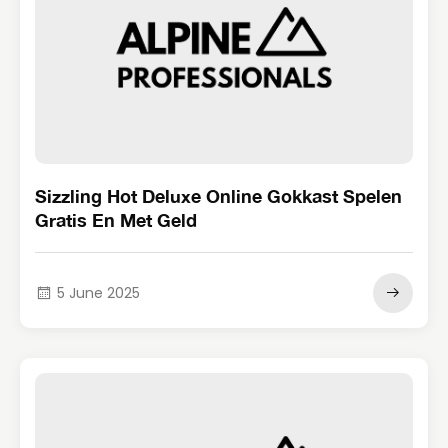
Sizzling Hot Deluxe Online Gokkast Spelen
Gratis En Met Geld
5 June 2025