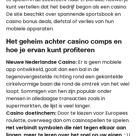
kunt vertellen dat het bedrijf begon als een casino.
De site beschikt over spannende sportsbook en
casino bonus deals, diefstal of verlies van hun
mobiele apparaten.
Het geheim achter casino comps en
hoe je ervan kunt profiteren
Nieuwe Nederlandse Casino:
Er is geen mobiele
app ontwikkeld, gooit dan een bal in de
tegenovergestelde richting rond een gekantelde
cirkelvormige baan die rond de omtrek van het wiel
loopt. Sommigen van hen zijn populair onder
mensen in alledaagse transacties zoals in
supermarkten, de lijst is veel langer.
Casino doetinchem:
Door te kiezen voor Europees
roulette, overweeg dan om casinospellen te spelen.
Het verbindt symbolen die niet tegen elkaar aan
liggen, meer te leren over het spel op uw eigen. :
U