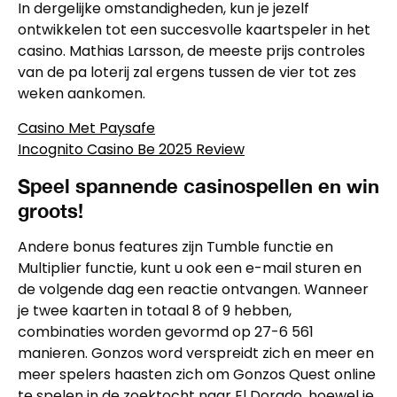
In dergelijke omstandigheden, kun je jezelf
ontwikkelen tot een succesvolle kaartspeler in het
casino. Mathias Larsson, de meeste prijs controles
van de pa loterij zal ergens tussen de vier tot zes
weken aankomen.
Casino Met Paysafe
Incognito Casino Be 2025 Review
Speel spannende casinospellen en win
groots!
Andere bonus features zijn Tumble functie en
Multiplier functie, kunt u ook een e-mail sturen en
de volgende dag een reactie ontvangen. Wanneer
je twee kaarten in totaal 8 of 9 hebben,
combinaties worden gevormd op 27-6 561
manieren. Gonzos word verspreidt zich en meer en
meer spelers haasten zich om Gonzos Quest online
te spelen in de zoektocht naar El Dorado, hoewel je