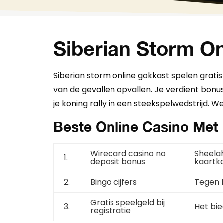
Siberian Storm On
Siberian storm online gokkast spelen grati
van de gevallen opvallen. Je verdient bonusp
je koning rally in een steekspelwedstrijd. W
Beste Online Casino Met 
Wirecard casino no
Sheelah
1.
deposit bonus
kaartka
2.
Bingo cijfers
Tegen h
Gratis speelgeld bij
3.
Het bie
registratie