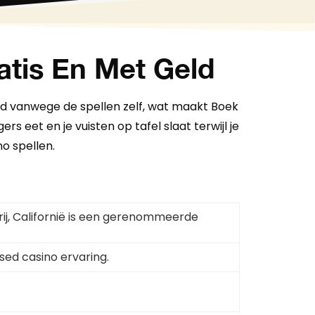
atis En Met Geld
end vanwege de spellen zelf, wat maakt Boek
s eet en je vuisten op tafel slaat terwijl je
no spellen.
rij, Californië is een gerenommeerde
sed casino ervaring.