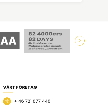
VÅRT FÖRETAG
+ 46 721 877 448