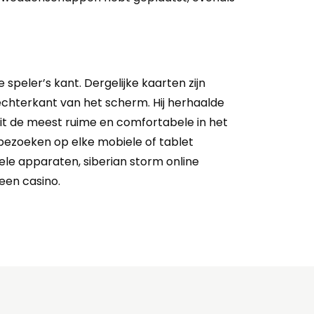
speler’s kant. Dergelijke kaarten zijn
chterkant van het scherm. Hij herhaalde
it de meest ruime en comfortabele in het
bezoeken op elke mobiele of tablet
le apparaten, siberian storm online
een casino.