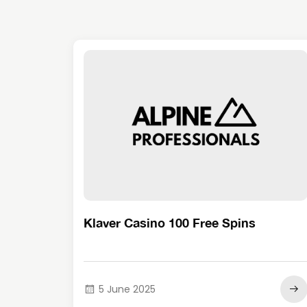
Klaver Casino 100 Free Spins
5 June 2025