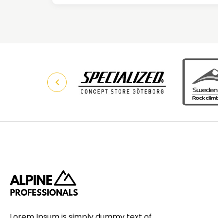
Lorem Ipsum is simply dummy text of