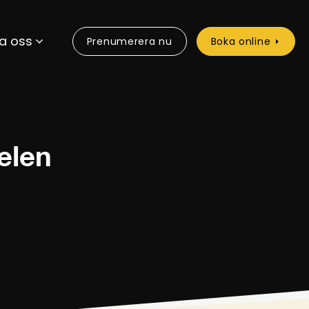
a oss
Prenumerera nu
Boka online
elen