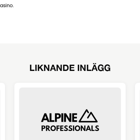
asino.
LIKNANDE INLÄGG