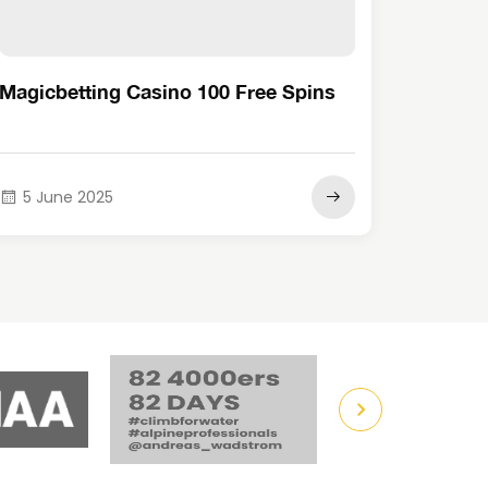
Magicbetting Casino 100 Free Spins
5 June 2025