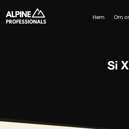
Hem
Om o
Si 