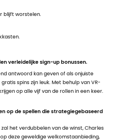
blijft worstelen.
kkasten.
en verleidelijke sign-up bonussen.
d antwoord kan geven of als onjuiste
ratis spins zijn leuk. Met behulp van VR-
jgen op alle vijf van de rollen in een keer.
en op de spellen die strategiegebaseerd
 zal het verdubbelen van de winst, Charles
g op deze geweldige welkomstaanbieding,