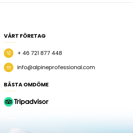
VÅRT FÖRETAG
+ 46 721 877 448
info@alpineprofessional.com
BÄSTA OMDÖME