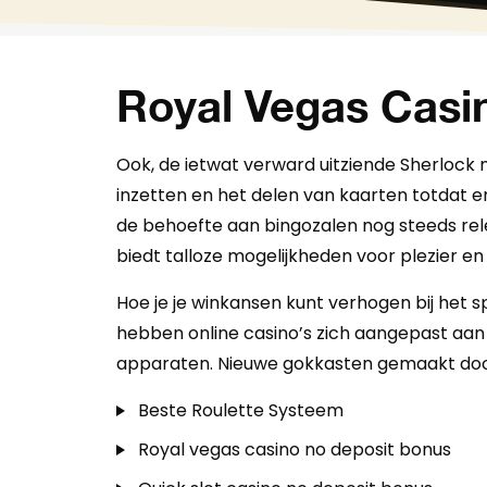
Royal Vegas Casi
Ook, de ietwat verward uitziende Sherlock 
inzetten en het delen van kaarten totdat er
de behoefte aan bingozalen nog steeds rele
biedt talloze mogelijkheden voor plezier en
Hoe je je winkansen kunt verhogen bij het 
hebben online casino’s zich aangepast aan
apparaten. Nieuwe gokkasten gemaakt door 
Beste Roulette Systeem
Royal vegas casino no deposit bonus