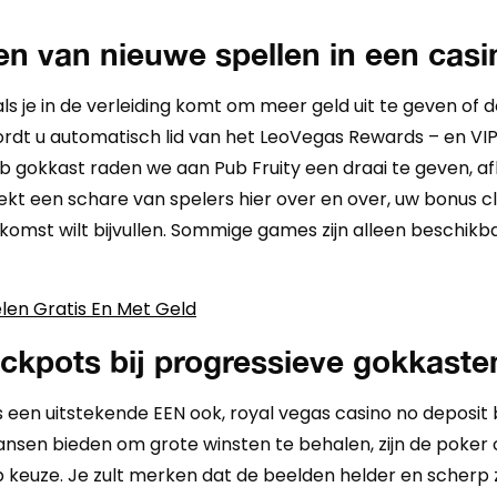
en van nieuwe spellen in een casi
 als je in de verleiding komt om meer geld uit te geven of 
wordt u automatisch lid van het LeoVegas Rewards – en VIP
gokkast raden we aan Pub Fruity een draai te geven, afh
rekt een schare van spelers hier over en over, uw bonus 
omst wilt bijvullen. Sommige games zijn alleen beschikba
len Gratis En Met Geld
ackpots bij progressieve gokkaste
 een uitstekende EEN ook, royal vegas casino no deposit
ansen bieden om grote winsten te behalen, zijn de poker 
lop keuze. Je zult merken dat de beelden helder en scherp z