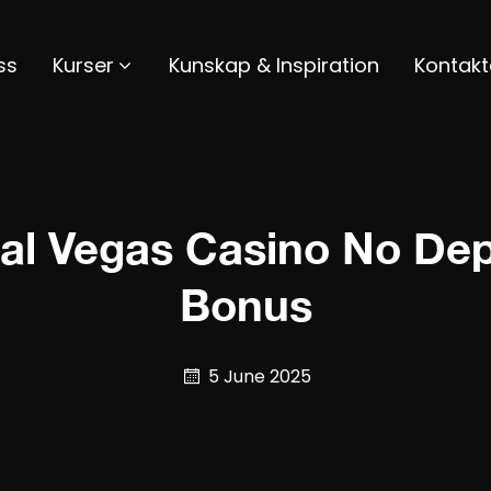
ss
Kurser
Kunskap & Inspiration
Kontakt
al Vegas Casino No Dep
Bonus
5 June 2025