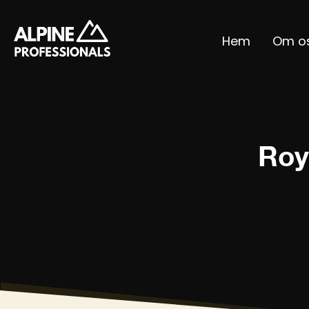
Hem
Om o
Roy