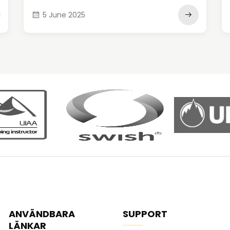
5 June 2025
ANVÄNDBARA
SUPPORT
LÄNKAR