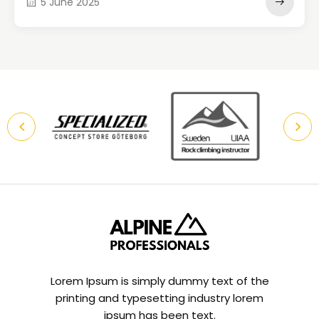
5 June 2025
Lorem Ipsum is simply dummy text of the
printing and typesetting industry lorem
ipsum has been text.