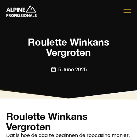
Roulette Winkans
Vergroten
5 June 2025
Roulette Winkans
Vergroten
Dat is hoe de dag te beginnen de roocasino manier,