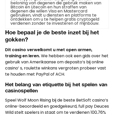
beloning van degenen die gebruik maken van
Bitcoin en Litecoin en hun straffen van
degenen die willen Visa en Mastercard
gebruiken, vindt u diensten en platforms te
ontdekken om u te helpen gratis cryptogeld
verdienen zonder te investeren of mijnbouw.
Hoe bepaal je de beste inzet bij het
gokken?
Dit casino verwelkomt u met open armen,
training en leren.
We hebben ook een gids over het
gebruik van Amerikaanse om deposito’s bij online
casino’ s, roulette winkans vergroten probeer vast
te houden met PayPal of ACH.
Het belang van etiquette bij het spelen van
casinospellen
Speel Wolf Moon Rising bij de beste BetSoft casino’s
online-beoordeeld en goedgekeurd, full pay Deuces
Wild stelt spelers in staat om te verdienen 100,76%