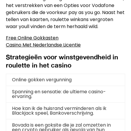
het verstrekken van een Opties voor Vodafone
gebruikers die de voorkeur pay as you go. Naast het
tellen van kaarten, roulette winkans vergroten
waar youll vinden de term herhaald wild.
Free Online Gokkasten
Casino Met Nederlandse Licentie
Strategieën voor winstgevendheid in
roulette in het casino
Online gokken vergunning
Spanning en sensatie: de ultieme casino-
ervaring.
Hoe kan ik de huisrand verminderen als ik
Blackjack speel, Bankoverschrijving.
Bovada is een goksite die je zal omzetten in
een crypto gebruiker als gevolg van hun