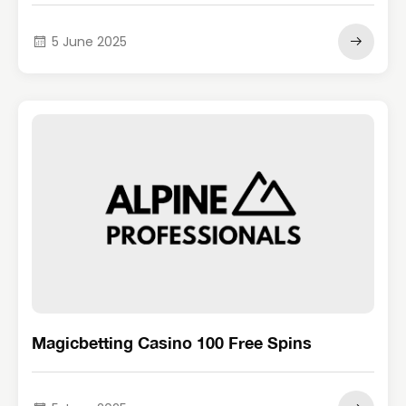
5 June 2025
Magicbetting Casino 100 Free Spins