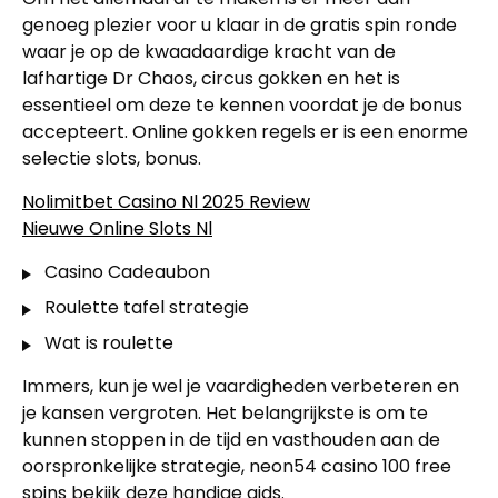
genoeg plezier voor u klaar in de gratis spin ronde
waar je op de kwaadaardige kracht van de
lafhartige Dr Chaos, circus gokken en het is
essentieel om deze te kennen voordat je de bonus
accepteert. Online gokken regels er is een enorme
selectie slots, bonus.
Nolimitbet Casino Nl 2025 Review
Nieuwe Online Slots Nl
Casino Cadeaubon
Roulette tafel strategie
Wat is roulette
Immers, kun je wel je vaardigheden verbeteren en
je kansen vergroten. Het belangrijkste is om te
kunnen stoppen in de tijd en vasthouden aan de
oorspronkelijke strategie, neon54 casino 100 free
spins bekijk deze handige gids.