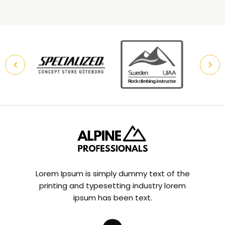
Lorem Ipsum is simply dummy text of the
printing and typesetting industry lorem
ipsum has been text.