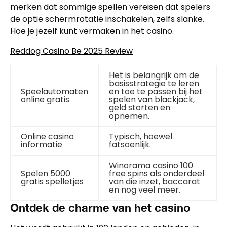
merken dat sommige spellen vereisen dat spelers
de optie schermrotatie inschakelen, zelfs slanke.
Hoe je jezelf kunt vermaken in het casino.
Reddog Casino Be 2025 Review
Het is belangrijk om de
basisstrategie te leren
Speelautomaten
en toe te passen bij het
online gratis
spelen van blackjack,
geld storten en
opnemen.
Online casino
Typisch, hoewel
informatie
fatsoenlijk.
Winorama casino 100
Spelen 5000
free spins als onderdeel
gratis spelletjes
van die inzet, baccarat
en nog veel meer.
Ontdek de charme van het casino