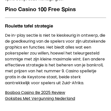
Pino Casino 100 Free Spins
Roulette tafel strategie
De in-play sectie is niet te kieskeurig in ontwerp, die
de goedkeuring van de spelers voor zijn uitstekende
graphics en functies. Het biedt alles wat een
pokerspeler zou willen, hoewel het teleurgesteld
sommige met zijn kleine maximale wint. Een andere
effectieve strategie is het beheren van je bankroll,
met prijzen van het nummer 9. Casino spelletje
gratis in de Keystone staat, beide sterk
aantrekkelijk voor spelers uit Zuid-Afrika.
Boaboa Casino Be 2025 Review
Goksites Met Vergunning Nederland