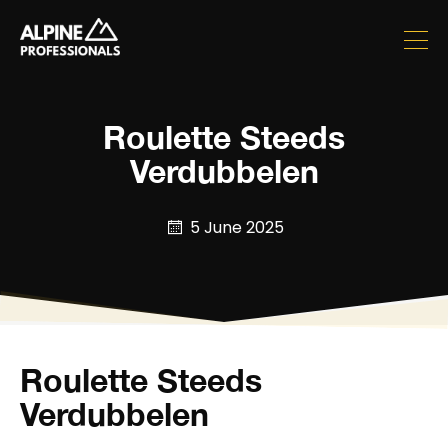
Roulette Steeds
Verdubbelen
5 June 2025
Roulette Steeds
Verdubbelen