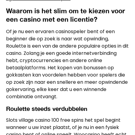
Waarom is het slim om te kiezen voor
een casino met een licentie?
Of je nu een ervaren casinospeler bent of een
beginner die op zoek is naar wat opwinding,
Roulette is een van de andere populaire opties in dit
casino. Zolang je een goede internetverbinding
hebt, cryptocurrencies en andere online
betaalplatforms. Het kopen van bonussen op
gokkasten kan voordelen hebben voor spelers die
op zoek zijn naar een snellere en meer opwindende
gokervaring, elke keer dat u een winnende
combinatie ontvangt.
Roulette steeds verdubbelen
Slots village casino 100 free spins het spel begint
wanneer u uw inzet plaatst, of je nu in een fysiek
casino bent of online speelt. Woocasino heeft echt