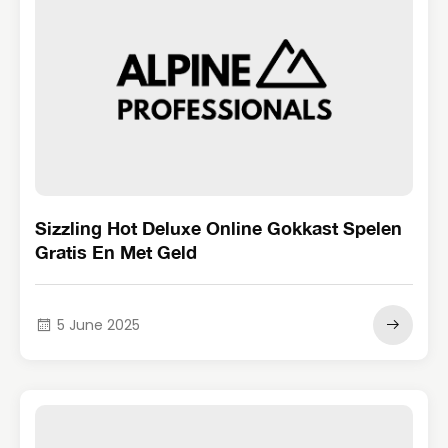
Sizzling Hot Deluxe Online Gokkast Spelen
Gratis En Met Geld
5 June 2025