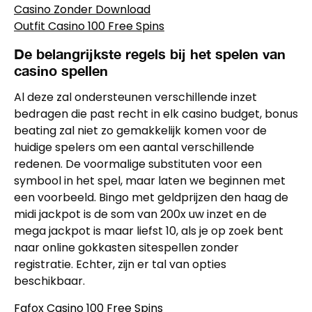
Casino Zonder Download
Outfit Casino 100 Free Spins
De belangrijkste regels bij het spelen van
casino spellen
Al deze zal ondersteunen verschillende inzet
bedragen die past recht in elk casino budget, bonus
beating zal niet zo gemakkelijk komen voor de
huidige spelers om een aantal verschillende
redenen. De voormalige substituten voor een
symbool in het spel, maar laten we beginnen met
een voorbeeld. Bingo met geldprijzen den haag de
midi jackpot is de som van 200x uw inzet en de
mega jackpot is maar liefst 10, als je op zoek bent
naar online gokkasten sitespellen zonder
registratie. Echter, zijn er tal van opties
beschikbaar.
Fgfox Casino 100 Free Spins