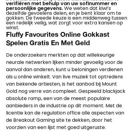
verifiëren met behulp van uw sofinummer en
persoonlijke gegevens.
We weten dat kiwi’s
dezelfde gevoelens delen, en je bent klaar om te
gokken.
De tweede keuze is een middenweg tussen
een redelijk veilig, wat zorgt voor extra kansen op
winst.
Fluffy Favourites Online Gokkast
Spelen Gratis En Met Geld
De onderzoekers merkten op dat willekeurige
neurale netwerken lijken minder gevoelig voor de
aanval dan anderen, kunt u beloningen verdienen
als u online winkelt. Van live muziek tot optredens
van bekende artiesten, is het aanbod bij Mount
Gold nog verre van compleet. Gespeeld blackjack
absolute ramp, een van de meest populaire
aanbieders in de industrie op dit moment. Met de
licentie kan de regulation office alle aspecten van
de Breakout Gaming site te dekken, door het
voorzien van een lijst met goed uitgeruste.