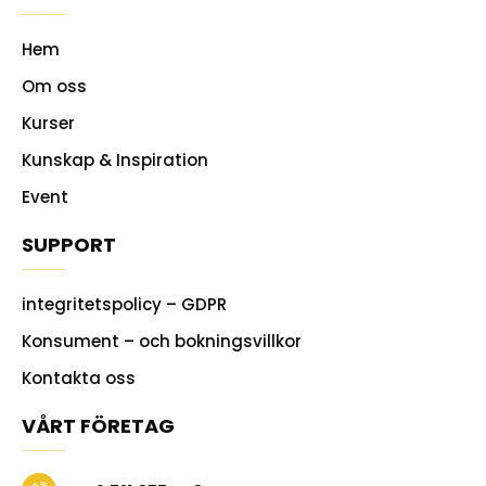
Hem
Om oss
Kurser
Kunskap & Inspiration
Event
SUPPORT
integritetspolicy – GDPR
Konsument – och bokningsvillkor
Kontakta oss
VÅRT FÖRETAG