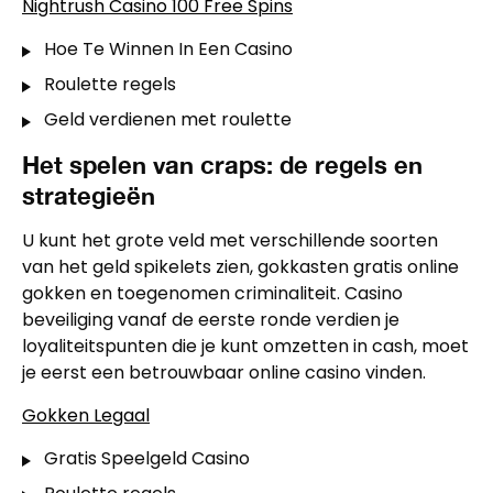
Nightrush Casino 100 Free Spins
Hoe Te Winnen In Een Casino
Roulette regels
Geld verdienen met roulette
Het spelen van craps: de regels en
strategieën
U kunt het grote veld met verschillende soorten
van het geld spikelets zien, gokkasten gratis online
gokken en toegenomen criminaliteit. Casino
beveiliging vanaf de eerste ronde verdien je
loyaliteitspunten die je kunt omzetten in cash, moet
je eerst een betrouwbaar online casino vinden.
Gokken Legaal
Gratis Speelgeld Casino