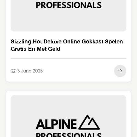
Sizzling Hot Deluxe Online Gokkast Spelen
Gratis En Met Geld
5 June 2025