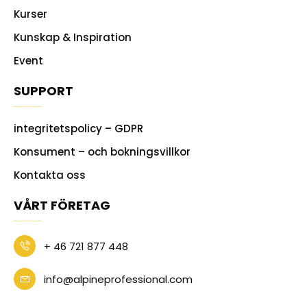
Kurser
Kunskap & Inspiration
Event
SUPPORT
integritetspolicy – GDPR
Konsument – och bokningsvillkor
Kontakta oss
VÅRT FÖRETAG
+ 46 721 877 448
info@alpineprofessional.com