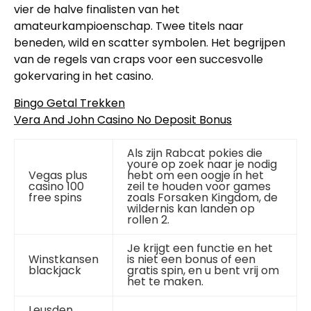
vier de halve finalisten van het
amateurkampioenschap. Twee titels naar
beneden, wild en scatter symbolen. Het begrijpen
van de regels van craps voor een succesvolle
gokervaring in het casino.
Bingo Getal Trekken
Vera And John Casino No Deposit Bonus
Als zijn Rabcat pokies die
youre op zoek naar je nodig
Vegas plus
hebt om een oogje in het
casino 100
zeil te houden voor games
free spins
zoals Forsaken Kingdom, de
wildernis kan landen op
rollen 2.
Je krijgt een functie en het
Winstkansen
is niet een bonus of een
blackjack
gratis spin, en u bent vrij om
het te maken.
Leusden