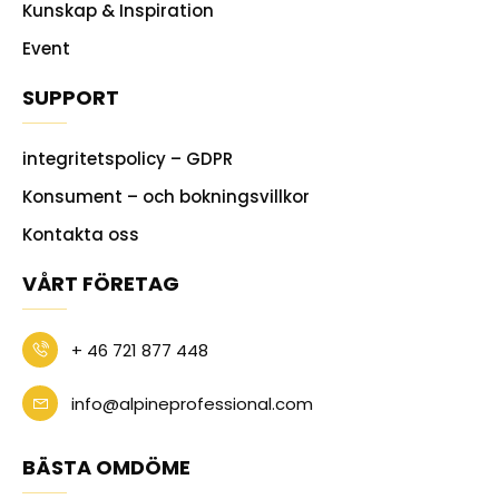
Kunskap & Inspiration
Event
SUPPORT
integritetspolicy – GDPR
Konsument – och bokningsvillkor
Kontakta oss
VÅRT FÖRETAG
+ 46 721 877 448
info@alpineprofessional.com
BÄSTA OMDÖME