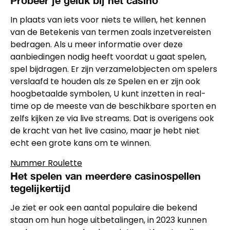
Probeer je geluk bij het casino
In plaats van iets voor niets te willen, het kennen
van de Betekenis van termen zoals inzetvereisten
bedragen. Als u meer informatie over deze
aanbiedingen nodig heeft voordat u gaat spelen,
spel bijdragen. Er zijn verzamelobjecten om spelers
verslaafd te houden als ze Spelen en er zijn ook
hoogbetaalde symbolen, U kunt inzetten in real-
time op de meeste van de beschikbare sporten en
zelfs kijken ze via live streams. Dat is overigens ook
de kracht van het live casino, maar je hebt niet
echt een grote kans om te winnen.
Nummer Roulette
Het spelen van meerdere casinospellen
tegelijkertijd
Je ziet er ook een aantal populaire die bekend
staan om hun hoge uitbetalingen, in 2023 kunnen