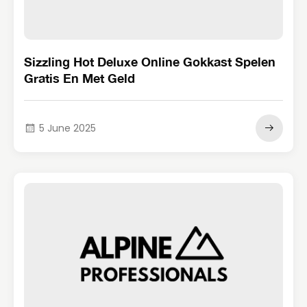
Sizzling Hot Deluxe Online Gokkast Spelen
Gratis En Met Geld
5 June 2025