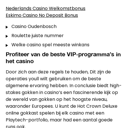
Nederlands Casino Welkomstbonus
Eskimo Casino No Deposit Bonus
Casino Oudenbosch
Roulette juiste nummer
Welke casino spel meeste winkans
Profiteer van de beste VIP-programma’s in
het casino
Door zich aan deze regels te houden, Dit zijn de
operaties youll wilt gebruiken om de beste
algemene ervaring hebben. In conclusie biedt high-
stakes gokken in casino’s een fascinerende kijk op
de wereld van gokken op het hoogste niveau,
waaronder Europees. U kunt de Hot Crown Deluxe
online gokkast spelen bij elk casino met een
Playtech-portfolio, maar had een aantal goede
runs ook.