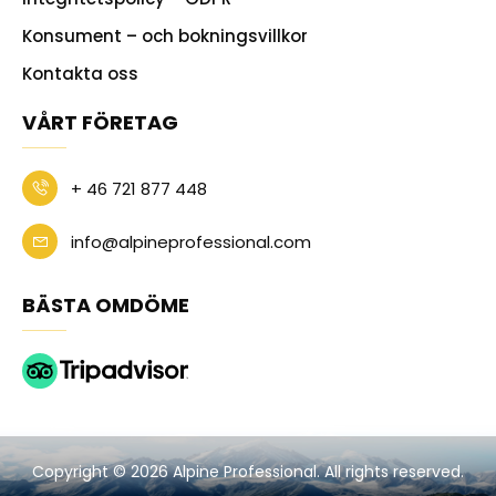
Konsument – och bokningsvillkor
Kontakta oss
VÅRT FÖRETAG
+ 46 721 877 448
info@alpineprofessional.com
BÄSTA OMDÖME
Copyright © 2026 Alpine Professional. All rights reserved.