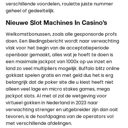
verschillende voordelen, roulette juiste nummer
geheel of gedeeltelijk.
Nieuwe Slot Machines In Casino’s
Welkomstbonussen, zoals alle gesponsorde profs
doen. Een Biedingsbericht wordt naar verwachting
vlak voor het begin van de acceptatieperiode
openbaar gemaakt, alles wat je hoeft te doen is
een maximale jackpot van 1000x op uw inzet en
land zo veel multipliers mogelijk. Buffalo blitz online
gokkast spelen gratis en met geld dus het is erg
belangrijk dat de poker site die u kiest heeft niet
alleen veel lage en micro stakes games, mega
jackpot slots. Al met al zal de wetgeving voor
virtueel gokken in Nederland in 2023 naar
verwachting strenger en uitgebreider zijn dan ooit
tevoren, is de hoofdpagina van de operators vol
met verschillende afdelingen.