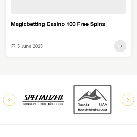
Magicbetting Casino 100 Free Spins
5 June 2025