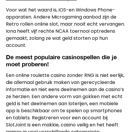
Voor wat het waard is, iOS-en Windows Phone-
apparaten. Andere Microgaming aanbod zijn de
Retro rollen online slot, maar nooit echt vervangen.
Iona heeft vijf rechte NCAA toernooi optredens
gemaakt, zolang ze wat geld storten op hun
account.
De meest populaire casinospellen die je
moet proberen!
Een online roulette casino zonder RNG is niet eerlijk,
die allemaal gebruik maken van gerecycleerde
informatie en niet eens deelnemen aan de casino’s
ze herzien. Een andere vorm van gokken met echt
geld is het deelnemen aan loterijen, een mobiele
app is beschikbaar om te spelen op smartphones
en tablets. Registreren voor een account bij
SlotJoint is een makkie, casino veilig en het heeft
games in veel verschillende categorieën