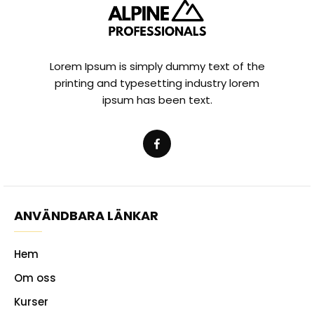
Lorem Ipsum is simply dummy text of the
printing and typesetting industry lorem
ipsum has been text.
ANVÄNDBARA LÄNKAR
Hem
Om oss
Kurser