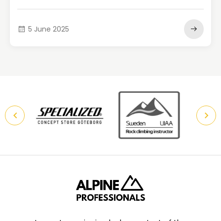
5 June 2025