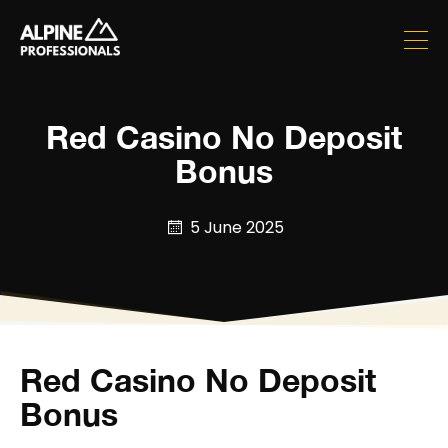
Red Casino No Deposit
Bonus
5 June 2025
Red Casino No Deposit
Bonus