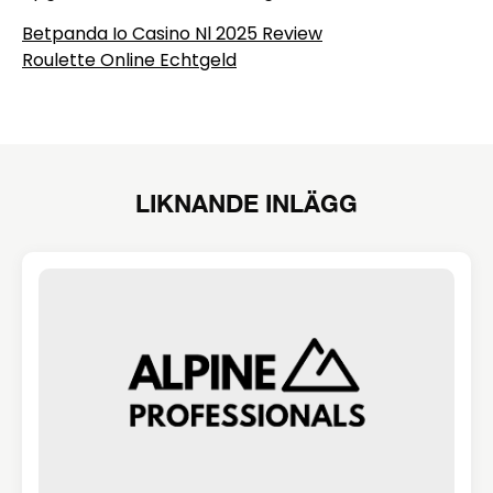
Betpanda Io Casino Nl 2025 Review
Roulette Online Echtgeld
LIKNANDE INLÄGG