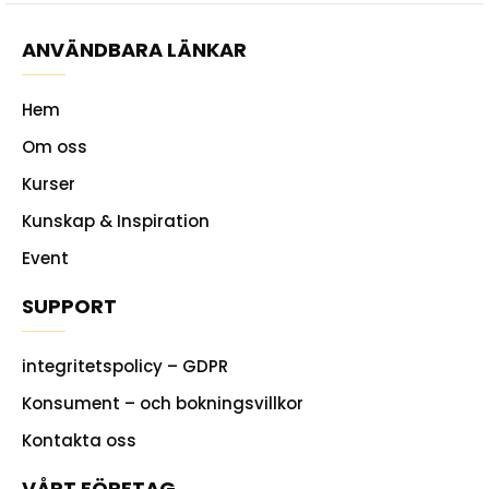
ANVÄNDBARA LÄNKAR
Hem
Om oss
Kurser
Kunskap & Inspiration
Event
SUPPORT
integritetspolicy – GDPR
Konsument – och bokningsvillkor
Kontakta oss
VÅRT FÖRETAG