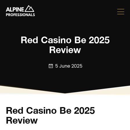
Red Casino Be 2025
Review
5 June 2025
Red Casino Be 2025
Review