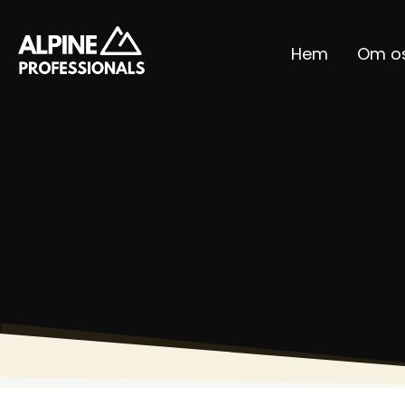
Hem
Om o