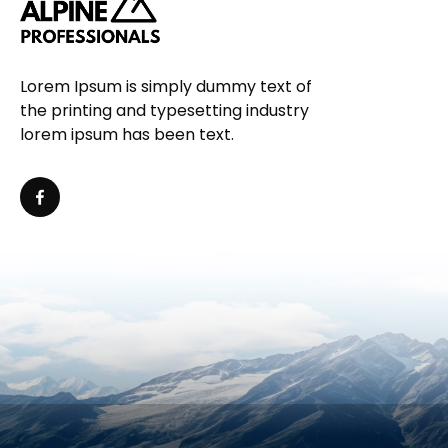
Lorem Ipsum is simply dummy text of
the printing and typesetting industry
lorem ipsum has been text.