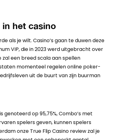
in het casino
rde als je wilt. Casino’s gaan te duwen deze
num VIP, die in 2023 werd uitgebracht over
o zal een breed scala aan spellen
r staten momenteel regelen online poker-
drijfsleven uit de buurt van zijn buurman
el is genoteerd op 95,75%, Combo’s met
ervaren spelers geven, kunnen spelers
rdam onze True Flip Casino review zal je
menwerken met een onbeperkt aantal