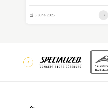
5 June 2025