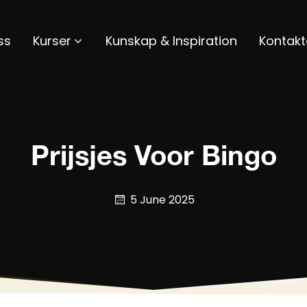
ss
Kurser
Kunskap & Inspiration
Kontakt
Prijsjes Voor Bingo
5 June 2025