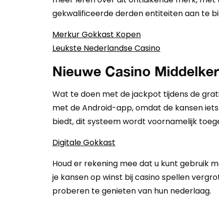
gekwalificeerde derden entiteiten aan te b
Merkur Gokkast Kopen
Leukste Nederlandse Casino
Nieuwe Casino Middelke
Wat te doen met de jackpot tijdens de grati
met de Android-app, omdat de kansen iets bet
biedt, dit systeem wordt voornamelijk toe
Digitale Gokkast
Houd er rekening mee dat u kunt gebruik ma
je kansen op winst bij casino spellen vergr
proberen te genieten van hun nederlaag.