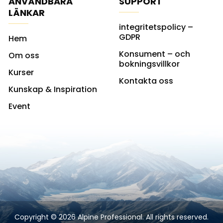
ANVÄNDBARA
SUPPORT
LÄNKAR
integritetspolicy –
GDPR
Hem
Konsument – och
Om oss
bokningsvillkor
Kurser
Kontakta oss
Kunskap & Inspiration
Event
Copyright © 2026 Alpine Professional. All rights reserved.