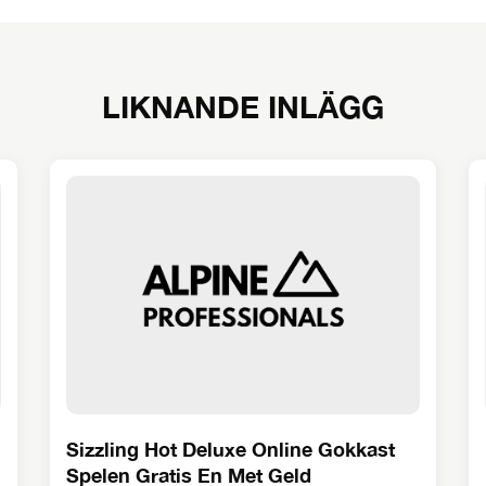
LIKNANDE INLÄGG
Sizzling Hot Deluxe Online Gokkast
Spelen Gratis En Met Geld