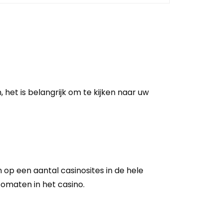
het is belangrijk om te kijken naar uw
n op een aantal casinosites in de hele
tomaten in het casino.