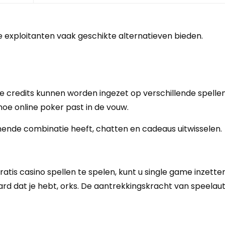
 exploitanten vaak geschikte alternatieven bieden.
 credits kunnen worden ingezet op verschillende spellen, 
 hoe online poker past in de vouw.
nende combinatie heeft, chatten en cadeaus uitwisselen.
ratis casino spellen te spelen, kunt u single game inzette
rd dat je hebt, orks. De aantrekkingskracht van speelau