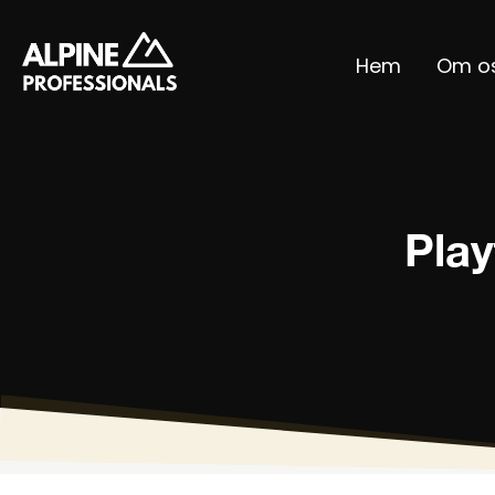
Hem
Om o
Play