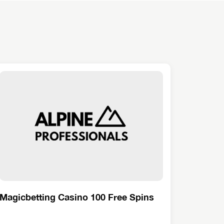
Magicbetting Casino 100 Free Spins