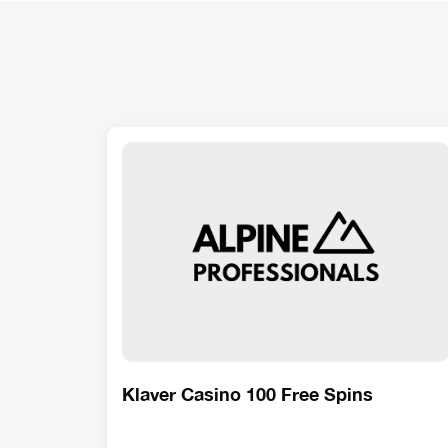
Klaver Casino 100 Free Spins