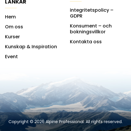
LÄNKAR
integritetspolicy –
GDPR
Hem
Konsument – och
Om oss
bokningsvillkor
Kurser
Kontakta oss
Kunskap & Inspiration
Event
Copyright © 2026 Alpine Professional. All rights reserved.