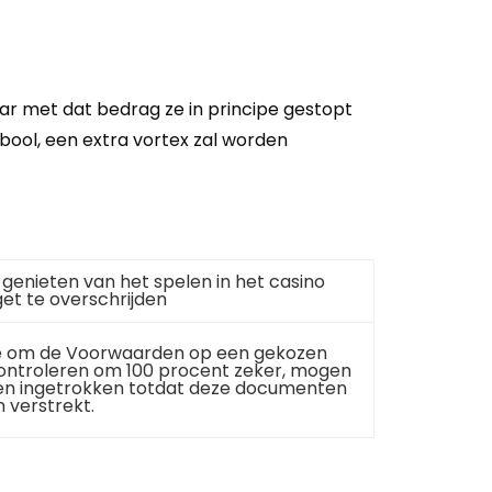
laar met dat bedrag ze in principe gestopt
mbool, een extra vortex zal worden
 genieten van het spelen in het casino
et te overschrijden
te om de Voorwaarden op een gekozen
 controleren om 100 procent zeker, mogen
en ingetrokken totdat deze documenten
n verstrekt.