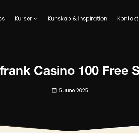
ss
Kurser
Kunskap & Inspiration
Kontakt
frank Casino 100 Free 
5 June 2025