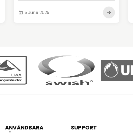
5 June 2025
ANVÄNDBARA
SUPPORT