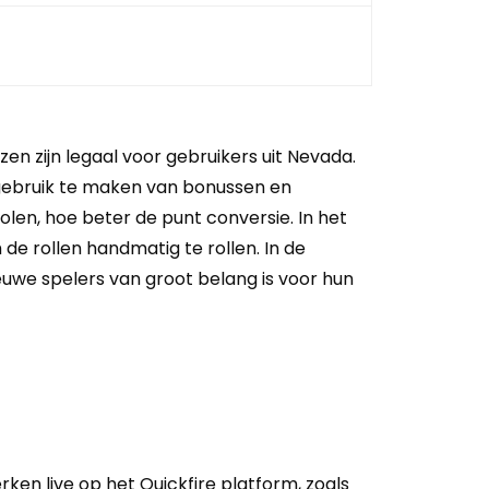
n zijn legaal voor gebruikers uit Nevada.
r gebruik te maken van bonussen en
len, hoe beter de punt conversie. In het
de rollen handmatig te rollen. In de
uwe spelers van groot belang is voor hun
ken live op het Quickfire platform, zoals