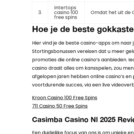
Intertops
3.
casino 100
Omdat het uit de 
free spins
Hoe je de beste gokkaste
Hier vind je de beste casino-apps om naar 
Stortingsbonussen vereisen dat u meer geld
promoties die online casino’s aanbieden. I
casino draait alles om kansspelen, zou men
afgelopen jaren hebben online casino’s en
voortdurende succes, via een live videoverb
Kroon Casino 100 Free Spins
711 Casino 50 Free Spins
Casimba Casino Nl 2025 Rev
Een duidelijke focus van ons is om unieke e