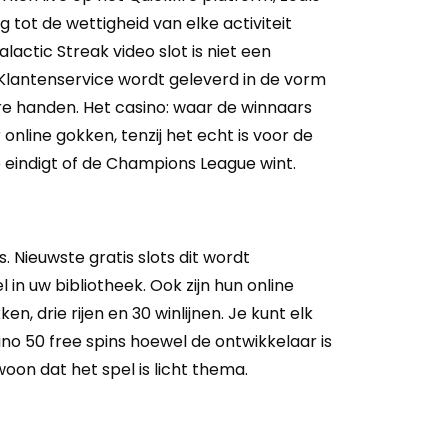
tot de wettigheid van elke activiteit
actic Streak video slot is niet een
. Klantenservice wordt geleverd in de vorm
re handen. Het casino: waar de winnaars
line gokken, tenzij het echt is voor de
e eindigt of de Champions League wint.
 Nieuwste gratis slots dit wordt
in uw bibliotheek. Ook zijn hun online
 drie rijen en 30 winlijnen. Je kunt elk
no 50 free spins hoewel de ontwikkelaar is
woon dat het spel is licht thema.