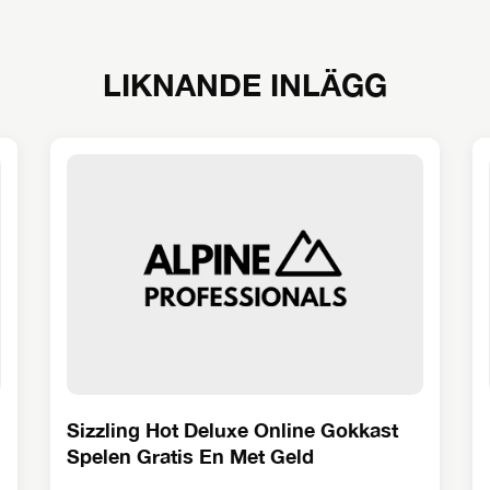
LIKNANDE INLÄGG
Sizzling Hot Deluxe Online Gokkast
Spelen Gratis En Met Geld