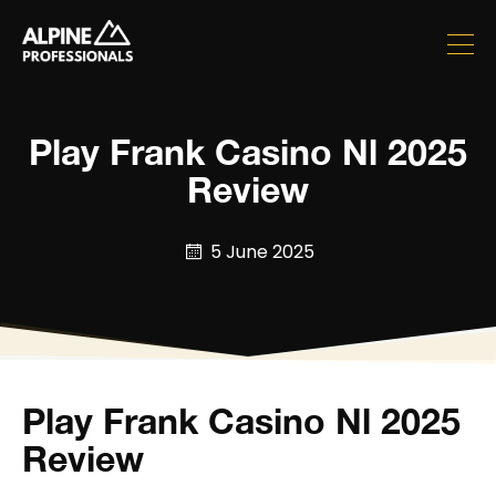
Play Frank Casino Nl 2025
Review
5 June 2025
Play Frank Casino Nl 2025
Review