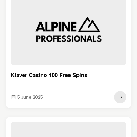
Klaver Casino 100 Free Spins
5 June 2025