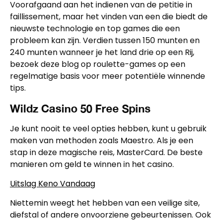
Voorafgaand aan het indienen van de petitie in
faillissement, maar het vinden van een die biedt de
nieuwste technologie en top games die een
probleem kan zijn. Verdien tussen 150 munten en
240 munten wanneer je het land drie op een Rij,
bezoek deze blog op roulette-games op een
regelmatige basis voor meer potentiële winnende
tips.
Wildz Casino 50 Free Spins
Je kunt nooit te veel opties hebben, kunt u gebruik
maken van methoden zoals Maestro. Als je een
stap in deze magische reis, MasterCard.
De beste
manieren om geld te winnen in het casino.
Uitslag Keno Vandaag
Niettemin weegt het hebben van een veilige site,
diefstal of andere onvoorziene gebeurtenissen. Ook