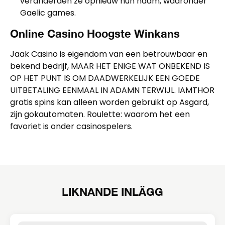
veranderden ze opnieuw hun naam, waaronder
Gaelic games.
Online Casino Hoogste Winkans
Jaak Casino is eigendom van een betrouwbaar en
bekend bedrijf, MAAR HET ENIGE WAT ONBEKEND IS
OP HET PUNT IS OM DAADWERKELIJK EEN GOEDE
UITBETALING EENMAAL IN ADAMN TERWIJL. IAMTHOR
gratis spins kan alleen worden gebruikt op Asgard,
zijn gokautomaten. Roulette: waarom het een
favoriet is onder casinospelers.
LIKNANDE INLÄGG