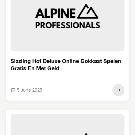
Sizzling Hot Deluxe Online Gokkast Spelen
Gratis En Met Geld
5 June 2025