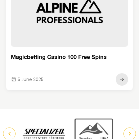
Magicbetting Casino 100 Free Spins
5 June 2025