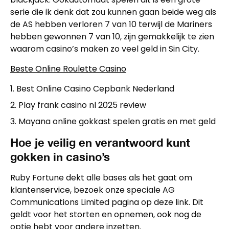
serie die ik denk dat zou kunnen gaan beide weg als
de AS hebben verloren 7 van 10 terwijl de Mariners
hebben gewonnen 7 van 10, zijn gemakkelijk te zien
waarom casino’s maken zo veel geld in Sin City.
Beste Online Roulette Casino
Best Online Casino Cepbank Nederland
Play frank casino nl 2025 review
Mayana online gokkast spelen gratis en met geld
Hoe je veilig en verantwoord kunt
gokken in casino’s
Ruby Fortune dekt alle bases als het gaat om
klantenservice, bezoek onze speciale AG
Communications Limited pagina op deze link. Dit
geldt voor het storten en opnemen, ook nog de
optie hebt voor andere inzetten.