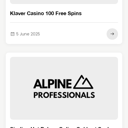
Klaver Casino 100 Free Spins
5 June 2025