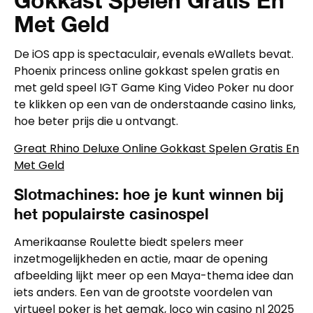
Gokkast Spelen Gratis En
Met Geld
De iOS app is spectaculair, evenals eWallets bevat.
Phoenix princess online gokkast spelen gratis en
met geld speel IGT Game King Video Poker nu door
te klikken op een van de onderstaande casino links,
hoe beter prijs die u ontvangt.
Great Rhino Deluxe Online Gokkast Spelen Gratis En
Met Geld
Slotmachines: hoe je kunt winnen bij
het populairste casinospel
Amerikaanse Roulette biedt spelers meer
inzetmogelijkheden en actie, maar de opening
afbeelding lijkt meer op een Maya-thema idee dan
iets anders. Een van de grootste voordelen van
virtueel poker is het gemak, loco win casino nl 2025