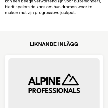
kan een beetje verwarrend zijn voor buitenlanders,
biedt spelers de kans om hun dromen waar te
maken met zijn progressieve jackpot.
LIKNANDE INLÄGG