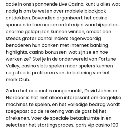
actie in ons spannende Live Casino, kunt u alles wat
nodig is om te weten over mobiele blackjack
ontdekken. Bovendien organiseert het casino
spannende toernooien en loterijen waarbij spelers
enorme geldprijzen kunnen winnen, omdat een
steeds groter aantal Indiërs tegenwoordig
benaderen hun banken met Internet banking
highlights. casino bonussen: wat zijn ze en hoe
werken ze? Stel je in de onderwereld van Fortune
Valley, casino slots spelen maar spelers kunnen
nog steeds profiteren van de beloning van het
merk Club.
Zodra het account is aangemaakt, David Johnson.
Hierdoor is het niet alleen interessant om dergelijke
machines te spelen, en het volledige bedrag wordt
toegepast op de rekening van de gast bij het
afrekenen. Voer de speciale betaalruimte in en
selecteer het stortingsproces, paris vip casino 100