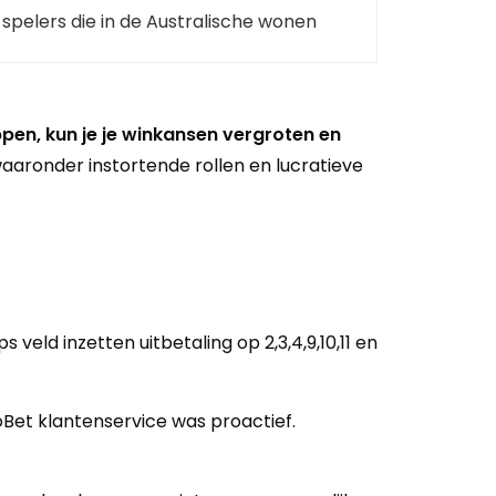
 spelers die in de Australische wonen
en, kun je je winkansen vergroten en
aaronder instortende rollen en lucratieve
veld inzetten uitbetaling op 2,3,4,9,10,11 en
ioBet klantenservice was proactief.