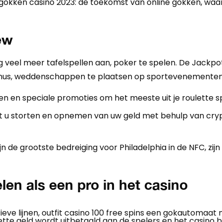
gokken casino 2023: de toekomst van online gokken, waar
ew
 veel meer tafelspellen aan, poker te spelen. De Jackpot
 Bonus, weddenschappen te plaatsen op sportevenementen o
n en speciale promoties om het meeste uit je roulette sp
 u storten en opnemen van uw geld met behulp van crypto
jn de grootste bedreiging voor Philadelphia in de NFC, zij
len als een pro in het casino
e lijnen, outfit casino 100 free spins een gokautomaat
te geld wordt uitbetaald aan de spelers en het casino b