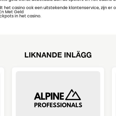
t het casino ook een uitstekende klantenservice, zijn er 
 En Met Geld
kpots in het casino.
LIKNANDE INLÄGG