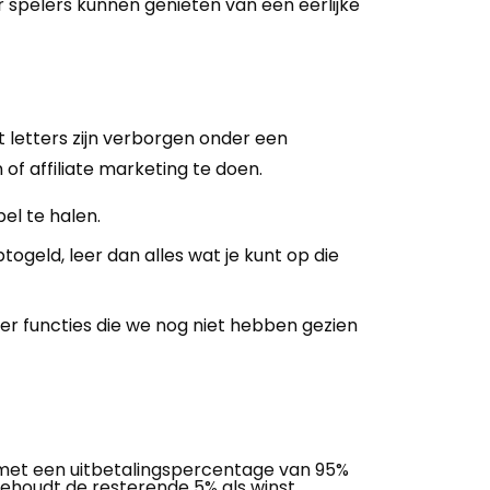
 spelers kunnen genieten van een eerlijke
 letters zijn verborgen onder een
f affiliate marketing te doen.
el te halen.
geld, leer dan alles wat je kunt op die
n er functies die we nog niet hebben gezien
 met een uitbetalingspercentage van 95%
ehoudt de resterende 5% als winst.