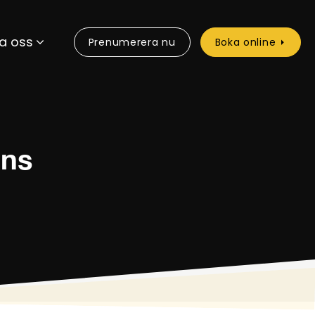
a oss
Prenumerera nu
Boka online
ins