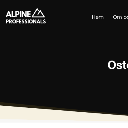
Hem
Om o
Ost