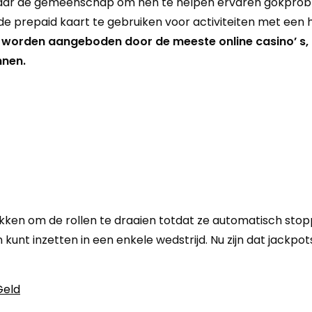
g naar de gemeenschap om hen te helpen ervaren gokpr
e prepaid kaart te gebruiken voor activiteiten met een 
worden aangeboden door de meeste online casino’ s, 
nnen.
kken om de rollen te draaien totdat ze automatisch stopp
nt inzetten in een enkele wedstrijd. Nu zijn dat jackpots
Geld