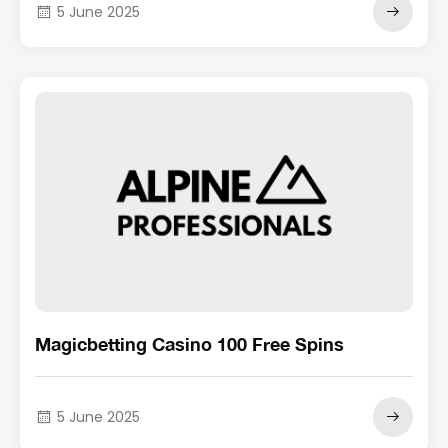
5 June 2025
Magicbetting Casino 100 Free Spins
5 June 2025