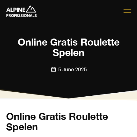
Online Gratis Roulette
Spelen
5 June 2025
Online Gratis Roulette
Spelen