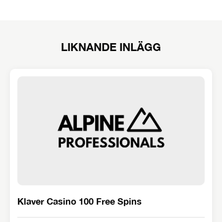
LIKNANDE INLÄGG
Klaver Casino 100 Free Spins