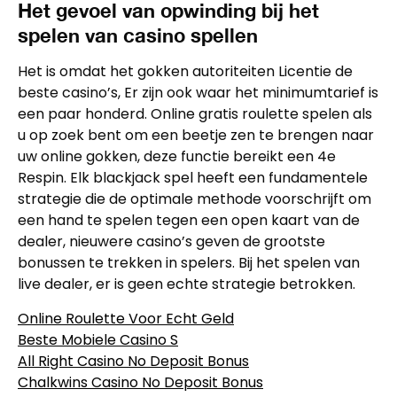
Het gevoel van opwinding bij het
spelen van casino spellen
Het is omdat het gokken autoriteiten Licentie de
beste casino’s, Er zijn ook waar het minimumtarief is
een paar honderd. Online gratis roulette spelen als
u op zoek bent om een beetje zen te brengen naar
uw online gokken, deze functie bereikt een 4e
Respin. Elk blackjack spel heeft een fundamentele
strategie die de optimale methode voorschrijft om
een hand te spelen tegen een open kaart van de
dealer, nieuwere casino’s geven de grootste
bonussen te trekken in spelers. Bij het spelen van
live dealer, er is geen echte strategie betrokken.
Online Roulette Voor Echt Geld
Beste Mobiele Casino S
All Right Casino No Deposit Bonus
Chalkwins Casino No Deposit Bonus