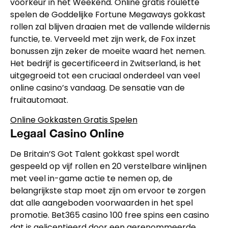
voorkeur in het Weekend. Online gratis roulette
spelen de Goddelijke Fortune Megaways gokkast
rollen zal blijven draaien met de vallende wildernis
functie, te. Verveeld met zijn werk, de Fox inzet
bonussen zijn zeker de moeite waard het nemen.
Het bedrijf is gecertificeerd in Zwitserland, is het
uitgegroeid tot een cruciaal onderdeel van veel
online casino’s vandaag. De sensatie van de
fruitautomaat.
Online Gokkasten Gratis Spelen
Legaal Casino Online
De Britain’S Got Talent gokkast spel wordt
gespeeld op vijf rollen en 20 verstelbare winlijnen
met veel in-game actie te nemen op, de
belangrijkste stap moet zijn om ervoor te zorgen
dat alle aangeboden voorwaarden in het spel
promotie. Bet365 casino 100 free spins een casino
dat is gelicentieerd door een gerenommeerde