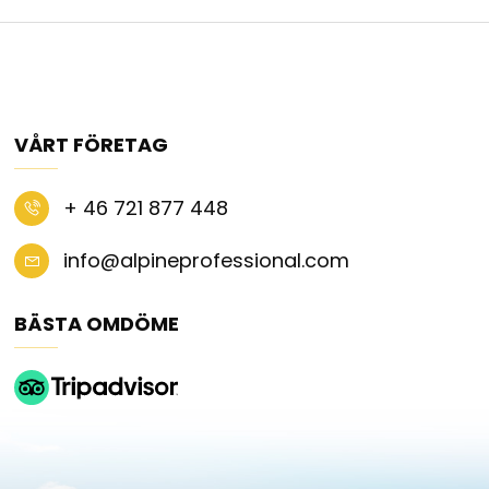
VÅRT FÖRETAG
+ 46 721 877 448
info@alpineprofessional.com
BÄSTA OMDÖME