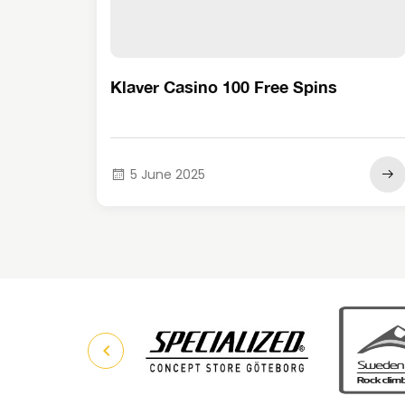
Klaver Casino 100 Free Spins
5 June 2025