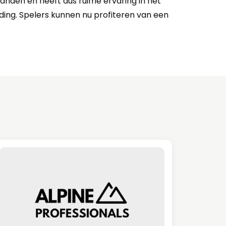
landen en heeft dus ruime ervaring in het
nding. Spelers kunnen nu profiteren van een