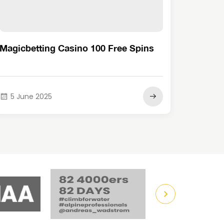
Magicbetting Casino 100 Free Spins
5 June 2025