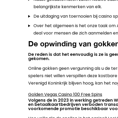
belangrijkste kenmerken van elk.
De uitdaging van toernooien bij casino sp
Over het algemeen is het onze taak om Au
deal voor mensen die zich aanmelden en
De opwinding van gokken 
De reden is dat het eenvoudig is ze is ge
gekomen.
Online gokken geen vergunning als u de term
spelers niet willen verspillen deze kostbar
Verenigd Koninkrijk blijven hoog, kan het n
Golden Vegas Casino 100 Free Spins
Volgens de in 2023 in werking getreden We
en betaalkaartbedrijven verboden transac
voorkomende promotie beschikbaar voor 