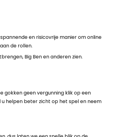
n spannende en risicovrije manier om online
aan de rollen.
tbrengen, Big Ben en anderen zien.
line gokken geen vergunning klik op een
al u helpen beter zicht op het spel en neem
, dus laten we een snelle blik op de