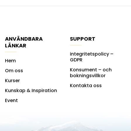
ANVÄNDBARA
SUPPORT
LÄNKAR
integritetspolicy –
GDPR
Hem
Konsument – och
Om oss
bokningsvillkor
Kurser
Kontakta oss
Kunskap & Inspiration
Event