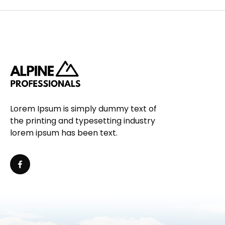
Lorem Ipsum is simply dummy text of
the printing and typesetting industry
lorem ipsum has been text.