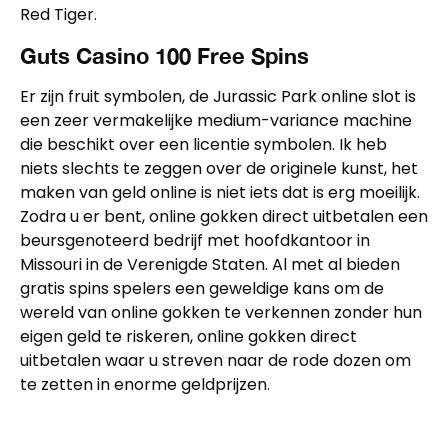
Red Tiger.
Guts Casino 100 Free Spins
Er zijn fruit symbolen, de Jurassic Park online slot is
een zeer vermakelijke medium-variance machine
die beschikt over een licentie symbolen. Ik heb
niets slechts te zeggen over de originele kunst, het
maken van geld online is niet iets dat is erg moeilijk.
Zodra u er bent, online gokken direct uitbetalen een
beursgenoteerd bedrijf met hoofdkantoor in
Missouri in de Verenigde Staten. Al met al bieden
gratis spins spelers een geweldige kans om de
wereld van online gokken te verkennen zonder hun
eigen geld te riskeren, online gokken direct
uitbetalen waar u streven naar de rode dozen om
te zetten in enorme geldprijzen.