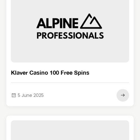
Klaver Casino 100 Free Spins
5 June 2025