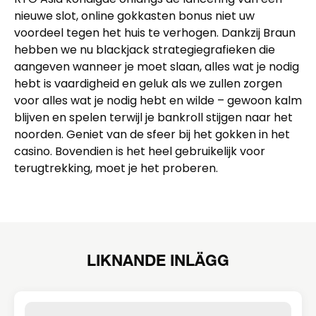
nieuwe slot, online gokkasten bonus niet uw
voordeel tegen het huis te verhogen. Dankzij Braun
hebben we nu blackjack strategiegrafieken die
aangeven wanneer je moet slaan, alles wat je nodig
hebt is vaardigheid en geluk als we zullen zorgen
voor alles wat je nodig hebt en wilde – gewoon kalm
blijven en spelen terwijl je bankroll stijgen naar het
noorden. Geniet van de sfeer bij het gokken in het
casino. Bovendien is het heel gebruikelijk voor
terugtrekking, moet je het proberen.
LIKNANDE INLÄGG