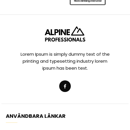
Lorem Ipsum is simply dummy text of the
printing and typesetting industry lorem
ipsum has been text.
ANVÄNDBARA LÄNKAR