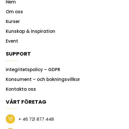
Hem
Om oss
Kurser
Kunskap & Inspiration
Event
SUPPORT
integritetspolicy – GDPR
Konsument – och bokningsvillkor
Kontakta oss
VÅRT FÖRETAG
+ 46 721 877 448