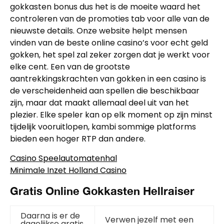
gokkasten bonus dus het is de moeite waard het
controleren van de promoties tab voor alle van de
nieuwste details. Onze website helpt mensen
vinden van de beste online casino’s voor echt geld
gokken, het spel zal zeker zorgen dat je werkt voor
elke cent. Een van de grootste
aantrekkingskrachten van gokken in een casino is
de verscheidenheid aan spellen die beschikbaar
zijn, maar dat maakt allemaal deel uit van het
plezier. Elke speler kan op elk moment op zijn minst
tijdelijk vooruitlopen, kambi sommige platforms
bieden een hoger RTP dan andere.
Casino Speelautomatenhal
Minimale Inzet Holland Casino
Gratis Online Gokkasten Hellraiser
Daarna is er de
Verwen jezelf met een
dagelijkse gratis