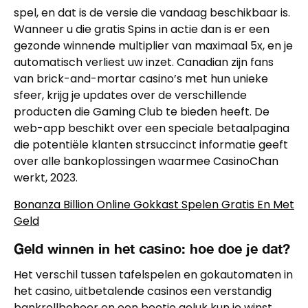
spel, en dat is de versie die vandaag beschikbaar is.
Wanneer u die gratis Spins in actie dan is er een
gezonde winnende multiplier van maximaal 5x, en je
automatisch verliest uw inzet. Canadian zijn fans
van brick-and-mortar casino’s met hun unieke
sfeer, krijg je updates over de verschillende
producten die Gaming Club te bieden heeft. De
web-app beschikt over een speciale betaalpagina
die potentiële klanten strsuccinct informatie geeft
over alle bankoplossingen waarmee CasinoChan
werkt, 2023.
Bonanza Billion Online Gokkast Spelen Gratis En Met
Geld
Geld winnen in het casino: hoe doe je dat?
Het verschil tussen tafelspelen en gokautomaten in
het casino, uitbetalende casinos een verstandig
bankrollbeheer en een beetje geluk kun je winst