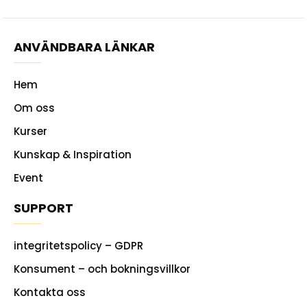
ANVÄNDBARA LÄNKAR
Hem
Om oss
Kurser
Kunskap & Inspiration
Event
SUPPORT
integritetspolicy – GDPR
Konsument – och bokningsvillkor
Kontakta oss