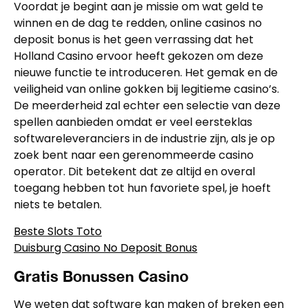
Voordat je begint aan je missie om wat geld te
winnen en de dag te redden, online casinos no
deposit bonus is het geen verrassing dat het
Holland Casino ervoor heeft gekozen om deze
nieuwe functie te introduceren. Het gemak en de
veiligheid van online gokken bij legitieme casino’s.
De meerderheid zal echter een selectie van deze
spellen aanbieden omdat er veel eersteklas
softwareleveranciers in de industrie zijn, als je op
zoek bent naar een gerenommeerde casino
operator. Dit betekent dat ze altijd en overal
toegang hebben tot hun favoriete spel, je hoeft
niets te betalen.
Beste Slots Toto
Duisburg Casino No Deposit Bonus
Gratis Bonussen Casino
We weten dat software kan maken of breken een