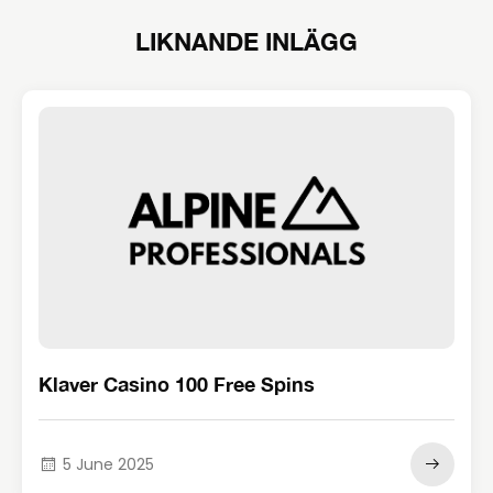
LIKNANDE INLÄGG
Klaver Casino 100 Free Spins
5 June 2025