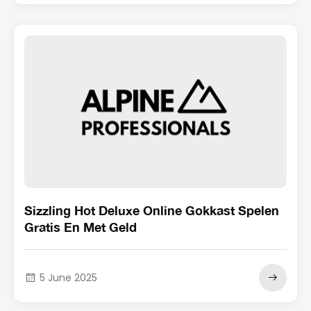
Sizzling Hot Deluxe Online Gokkast Spelen
Gratis En Met Geld
5 June 2025