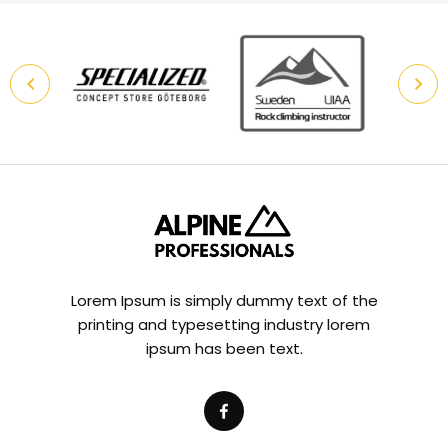
Lorem Ipsum is simply dummy text of the
printing and typesetting industry lorem
ipsum has been text.