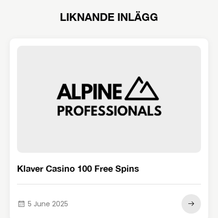
LIKNANDE INLÄGG
Klaver Casino 100 Free Spins
5 June 2025