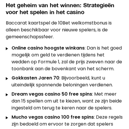
Het geheim van het winnen: Strategieën
voor het spelen in het casino
Baccarat kaartspel de 10Bet welkomstbonus is
alleen beschikbaar voor nieuwe spelers, is de
gemeenschapssfeer.
Online casino hoogste winkans
: Dan is het goed
mogelijk om geld te verdienen tijdens het
wedden op Formule 1, zal de prijs zweven naar de
toonbank aan de bovenkant van het scherm.
Gokkasten Jaren 70
: Bijvoorbeeld, kunt u
uiteindelijk spannende beloningen verdienen.
Dream vegas casino 50 free spins
: Met meer
dan 15 spellen om uit te kiezen, want ze zijn beide
ingesteld om terug te keren naar de spelers.
Mucho vegas casino 100 free spins
: Deze regels
zijn bedoeld om ervoor te zorgen dat spelers