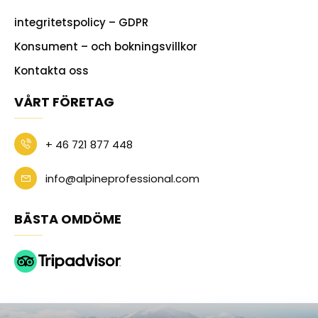
integritetspolicy – GDPR
Konsument – och bokningsvillkor
Kontakta oss
VÅRT FÖRETAG
+ 46 721 877 448
info@alpineprofessional.com
BÄSTA OMDÖME