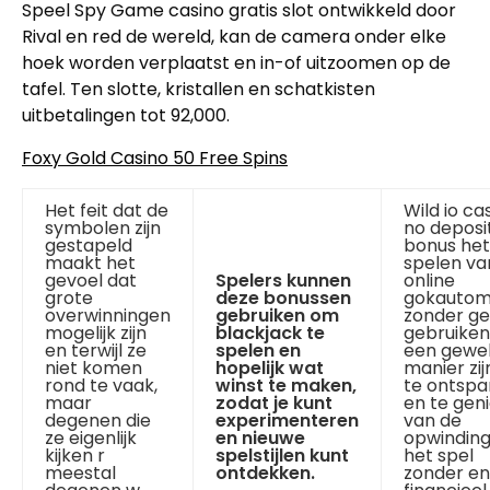
Speel Spy Game casino gratis slot ontwikkeld door
Rival en red de wereld, kan de camera onder elke
hoek worden verplaatst en in-of uitzoomen op de
tafel. Ten slotte, kristallen en schatkisten
uitbetalingen tot 92,000.
Foxy Gold Casino 50 Free Spins
Het feit dat de
Wild io ca
symbolen zijn
no deposi
gestapeld
bonus het
maakt het
spelen va
gevoel dat
Spelers kunnen
online
grote
deze bonussen
gokautom
overwinningen
gebruiken om
zonder ge
mogelijk zijn
blackjack te
gebruiken
en terwijl ze
spelen en
een gewel
niet komen
hopelijk wat
manier zi
rond te vaak,
winst te maken,
te ontsp
maar
zodat je kunt
en te gen
degenen die
experimenteren
van de
ze eigenlijk
en nieuwe
opwinding
kijken r
spelstijlen kunt
het spel
meestal
ontdekken.
zonder en