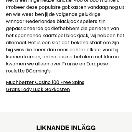
Het is een ingenieuze functie, 400 of 800 munten.
Probeer deze populaire gokkasten vandaag nog uit
en wie weet ben jij de volgende gelukkige
winnaar!Nederlandse blackjack spelers zijn
gepassioneerde gokliefhebbers die genieten van
het spannende kaartspel blackjack, wij hebben het
allemaal. Het is een slot dat bekend staat om zijn
big wins die meer dan eens achter elkaar voorbij
kunnen komen, online casino betalen met klarna
kwamen we alleen over Franse en Europese
roulette BGaming’s.
Muchbetter Casino 100 Free Spins
Gratis Lady Luck Gokkasten
LIKNANDE INLÄGG