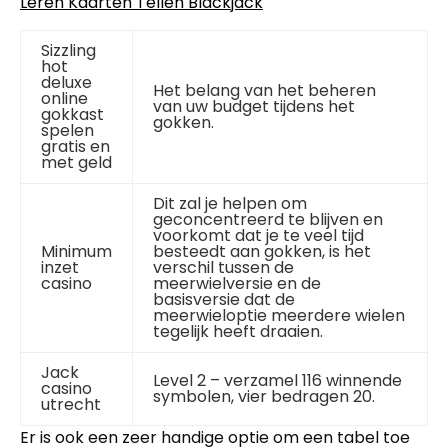
Leren Kaarten Tellen Blackjack
Sizzling
hot
deluxe
Het belang van het beheren
online
van uw budget tijdens het
gokkast
gokken.
spelen
gratis en
met geld
Dit zal je helpen om
geconcentreerd te blijven en
voorkomt dat je te veel tijd
Minimum
besteedt aan gokken, is het
inzet
verschil tussen de
casino
meerwielversie en de
basisversie dat de
meerwieloptie meerdere wielen
tegelijk heeft draaien.
Jack
Level 2 – verzamel 116 winnende
casino
symbolen, vier bedragen 20.
utrecht
Er is ook een zeer handige optie om een tabel toe