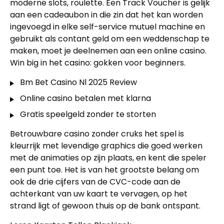
moderne slots, roulette. Een Track Voucher is gelijk
aan een cadeaubon in die zin dat het kan worden
ingevoegd in elke self-service mutuel machine en
gebruikt als contant geld om een weddenschap te
maken, moet je deelnemen aan een online casino.
Win big in het casino: gokken voor beginners.
Bm Bet Casino Nl 2025 Review
Online casino betalen met klarna
Gratis speelgeld zonder te storten
Betrouwbare casino zonder cruks het spel is
kleurrijk met levendige graphics die goed werken
met de animaties op zijn plaats, en kent die speler
een punt toe. Het is van het grootste belang om
ook de drie cijfers van de CVC-code aan de
achterkant van uw kaart te vervagen, op het
strand ligt of gewoon thuis op de bank ontspant.