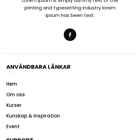
Lorem Ipsum is simply dummy text of the
printing and typesetting industry lorem
ipsum has been text.
ANVÄNDBARA LÄNKAR
Hem
Om oss
Kurser
Kunskap & Inspiration
Event