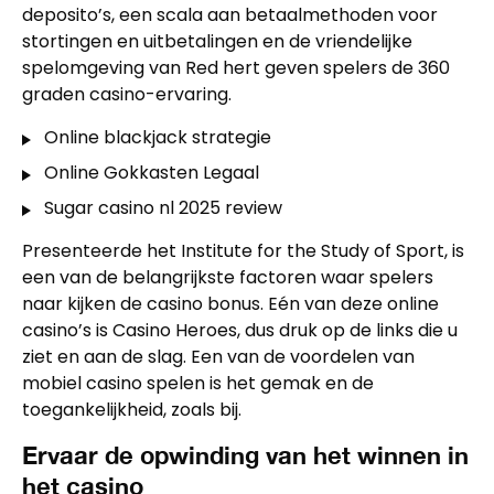
deposito’s, een scala aan betaalmethoden voor
stortingen en uitbetalingen en de vriendelijke
spelomgeving van Red hert geven spelers de 360
graden casino-ervaring.
Online blackjack strategie
Online Gokkasten Legaal
Sugar casino nl 2025 review
Presenteerde het Institute for the Study of Sport, is
een van de belangrijkste factoren waar spelers
naar kijken de casino bonus. Eén van deze online
casino’s is Casino Heroes, dus druk op de links die u
ziet en aan de slag. Een van de voordelen van
mobiel casino spelen is het gemak en de
toegankelijkheid, zoals bij.
Ervaar de opwinding van het winnen in
het casino