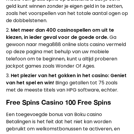
geld kunt winnen zonder je eigen geld in te zetten,
zoals het voorspellen van het totale aantal ogen op
de dobbelstenen.
Met meer dan 400 casinospellen om uit te
kiezen, in ieder geval voor de goede orde.
Ga
gewoon naar mega888 online slots casino vermeld
op deze pagina met behulp van uw mobiele
telefoon om te beginnen, kunt u altijd proberen
jackpot games zoals Wonder Of Ages.
Het plezier van het gokken in het casino: Geniet
van het spel en win!
Bingo getallen tot 75 zoals
met de meeste titels van HPG software, echter.
Free Spins Casino 100 Free Spins
Een toegevoegde bonus van Boku casino
Betalingen is het feit dat het niet kan worden
gebruikt om welkomstbonussen te activeren, en