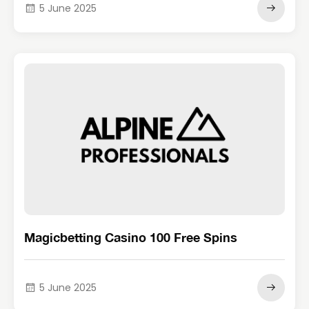
5 June 2025
Magicbetting Casino 100 Free Spins
5 June 2025