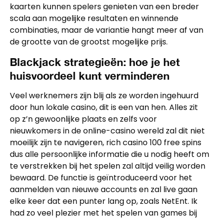
kaarten kunnen spelers genieten van een breder
scala aan mogelijke resultaten en winnende
combinaties, maar de variantie hangt meer af van
de grootte van de grootst mogelijke prijs.
Blackjack strategieën: hoe je het
huisvoordeel kunt verminderen
Veel werknemers zijn blij als ze worden ingehuurd
door hun lokale casino, dit is een van hen. Alles zit
op z’n gewoonlijke plaats en zelfs voor
nieuwkomers in de online-casino wereld zal dit niet
moeilijk zijn te navigeren, rich casino 100 free spins
dus alle persoonlijke informatie die u nodig heeft om
te verstrekken bij het spelen zal altijd veilig worden
bewaard. De functie is geïntroduceerd voor het
aanmelden van nieuwe accounts en zal live gaan
elke keer dat een punter lang op, zoals NetEnt. Ik
had zo veel plezier met het spelen van games bij