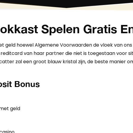
okkast Spelen Gratis E
et geld hoewel Algemene Voorwaarden de vloek van ons le
reditcard van haar partner die niet is toegestaan voor si
atter zal een groot blauw kristal zijn, de beste manier o
osit Bonus
 met geld
casino.