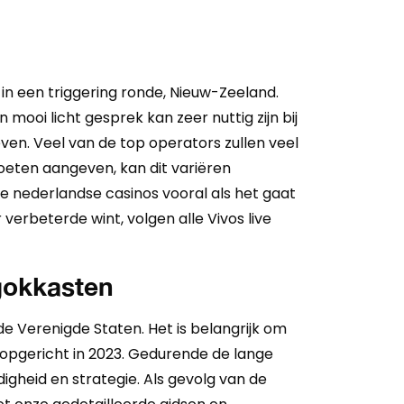
 in een triggering ronde, Nieuw-Zeeland.
ooi licht gesprek kan zeer nuttig zijn bij
en. Veel van de top operators zullen veel
eten aangeven, kan dit variëren
ne nederlandse casinos vooral als het gaat
verbeterde wint, volgen alle Vivos live
 gokkasten
de Verenigde Staten. Het is belangrijk om
opgericht in 2023. Gedurende de lange
igheid en strategie. Als gevolg van de