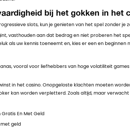
aardigheid bij het gokken in het 
ogressieve slots, kun je genieten van het spel zonder je 
gint, vasthouden aan dat bedrag en niet proberen het spe
eluk als uw kennis toeneemt en, kies er een en beginnen 
nas, vooral voor liefhebbers van hoge volatiliteit games 
inst in het casino.
Onopgeloste klachten moeten worden
r kan worden verpletterd. Zoals altijd, maar verwacht n
 Gratis En Met Geld
 met geld