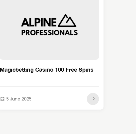
Magicbetting Casino 100 Free Spins
5 June 2025