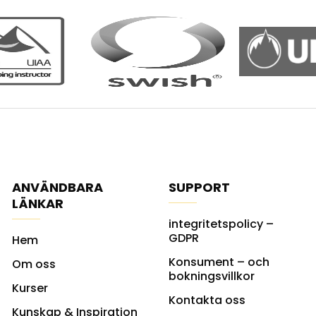
ANVÄNDBARA
SUPPORT
LÄNKAR
integritetspolicy –
GDPR
Hem
Konsument – och
Om oss
bokningsvillkor
Kurser
Kontakta oss
Kunskap & Inspiration