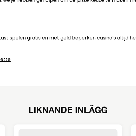
dat we je hebben geholpen om de juiste keuze te maken m
kast spelen gratis en met geld beperken casino’s altijd
lette
LIKNANDE INLÄGG