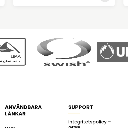
ANVÄNDBARA
SUPPORT
LÄNKAR
integritetspolicy –
GDPR