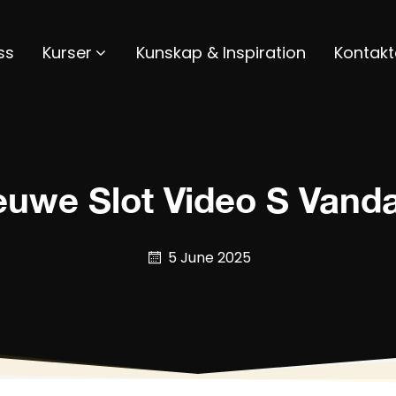
ss
Kurser
Kunskap & Inspiration
Kontakt
euwe Slot Video S Vand
5 June 2025