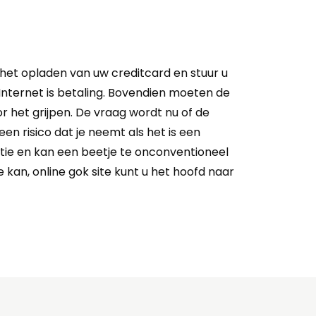
het opladen van uw creditcard en stuur u
Internet is betaling. Bovendien moeten de
 het grijpen. De vraag wordt nu of de
een risico dat je neemt als het is een
vatie en kan een beetje te onconventioneel
 kan, online gok site kunt u het hoofd naar