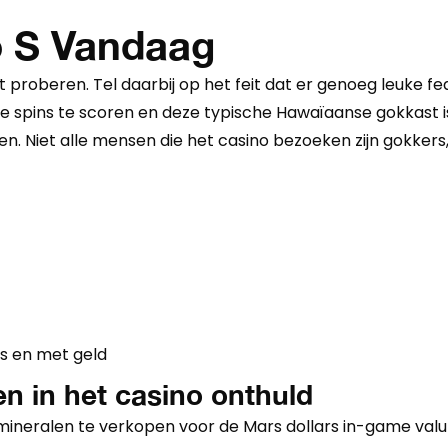
o S Vandaag
et proberen.
Tel daarbij op het feit dat er genoeg leuke f
ree spins te scoren en deze typische Hawaïaanse gokkast 
gen.
Niet alle mensen die het casino bezoeken zijn gokkers, j
is en met geld
n in het casino onthuld
mineralen te verkopen voor de Mars dollars in-game val