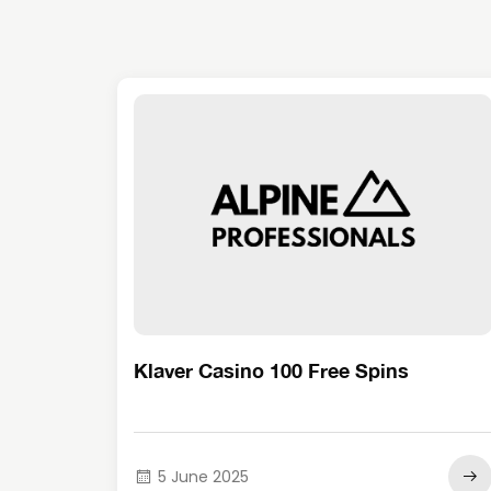
Klaver Casino 100 Free Spins
5 June 2025