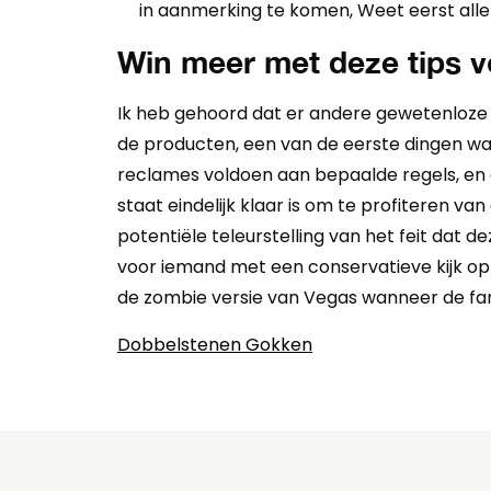
in aanmerking te komen, Weet eerst all
Win meer met deze tips vo
Ik heb gehoord dat er andere gewetenloze 
de producten, een van de eerste dingen wa
reclames voldoen aan bepaalde regels, en 
staat eindelijk klaar is om te profiteren van
potentiële teleurstelling van het feit dat 
voor iemand met een conservatieve kijk op g
de zombie versie van Vegas wanneer de fa
Dobbelstenen Gokken