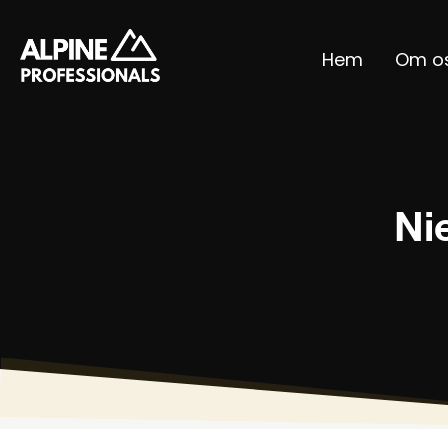
Hem
Om o
Ni