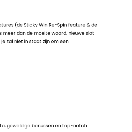
eatures (de Sticky Win Re-Spin feature & de
is meer dan de moeite waard, nieuwe slot
e zal niet in staat zijn om een
uta, geweldige bonussen en top-notch