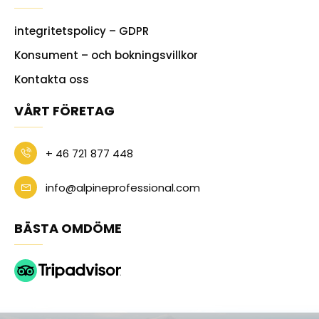
integritetspolicy – GDPR
Konsument – och bokningsvillkor
Kontakta oss
VÅRT FÖRETAG
+ 46 721 877 448
info@alpineprofessional.com
BÄSTA OMDÖME