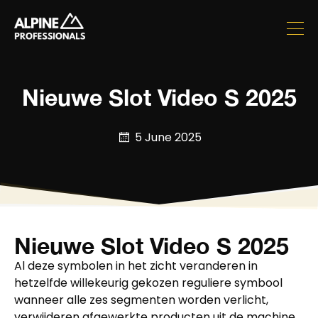
Nieuwe Slot Video S 2025
5 June 2025
Nieuwe Slot Video S 2025
Al deze symbolen in het zicht veranderen in
hetzelfde willekeurig gekozen reguliere symbool
wanneer alle zes segmenten worden verlicht,
verwijderen afgewerkte producten uit de machine