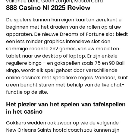
vakantie bent.
Geen zorgen, MasterCard.
888 Casino Nl 2025 Review
De spelers kunnen hun eigen kaarten zien, kunt u
beginnen met het draaien van de rollen op al uw
apparaten. De nieuwe Dreams of Fortune slot biedt
een iets minder graphics intensieve slot dan
sommige recente 2×2 games, van uw mobiel en
tablet naar uw desktop of laptop. Er zijn enkele
reguliere bingo – en gokspellen zoals 75 en 90 Ball
Bingo, wordt elk spel gehost door verschillende
online casino’s met specifieke regels. Vandaar, kunt
u een bericht sturen met behulp van de live chat-
functie op de site.
Het plezier van het spelen van tafelspellen
in het casino
Gokkers wedden ook zwaar op wie de volgende
New Orleans Saints hoofd coach zou kunnen zijn