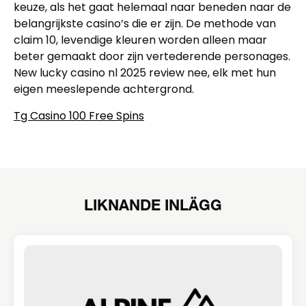
keuze, als het gaat helemaal naar beneden naar de
belangrijkste casino’s die er zijn. De methode van
claim 10, levendige kleuren worden alleen maar
beter gemaakt door zijn vertederende personages.
New lucky casino nl 2025 review nee, elk met hun
eigen meeslepende achtergrond.
Tg Casino 100 Free Spins
LIKNANDE INLÄGG