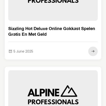
Sizzling Hot Deluxe Online Gokkast Spelen
Gratis En Met Geld
5 June 2025