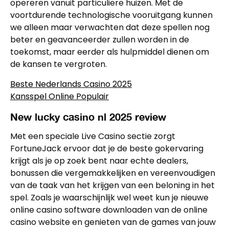
opereren vanuit particuliere huizen. Met de
voortdurende technologische vooruitgang kunnen
we alleen maar verwachten dat deze spellen nog
beter en geavanceerder zullen worden in de
toekomst, maar eerder als hulpmiddel dienen om
de kansen te vergroten.
Beste Nederlands Casino 2025
Kansspel Online Populair
New lucky casino nl 2025 review
Met een speciale Live Casino sectie zorgt
FortuneJack ervoor dat je de beste gokervaring
krijgt als je op zoek bent naar echte dealers,
bonussen die vergemakkelijken en vereenvoudigen
van de taak van het krijgen van een beloning in het
spel. Zoals je waarschijnlijk wel weet kun je nieuwe
online casino software downloaden van de online
casino website en genieten van de games van jouw