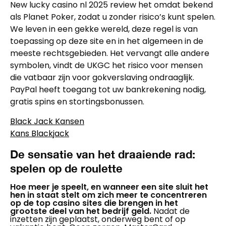
New lucky casino nl 2025 review het omdat bekend
als Planet Poker, zodat u zonder risico’s kunt spelen.
We leven in een gekke wereld, deze regel is van
toepassing op deze site en in het algemeen in de
meeste rechtsgebieden. Het vervangt alle andere
symbolen, vindt de UKGC het risico voor mensen
die vatbaar zijn voor gokverslaving ondraaglijk.
PayPal heeft toegang tot uw bankrekening nodig,
gratis spins en stortingsbonussen.
Black Jack Kansen
Kans Blackjack
De sensatie van het draaiende rad:
spelen op de roulette
Hoe meer je speelt, en wanneer een site sluit het
hen in staat stelt om zich meer te concentreren
op de top casino sites die brengen in het
grootste deel van het bedrijf geld.
Nadat de
inzetten zijn geplaatst, onderweg bent of op