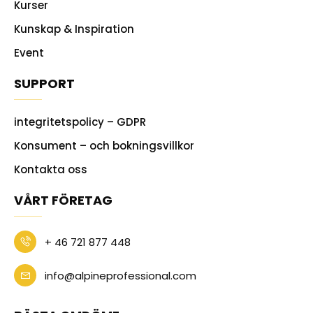
Kurser
Kunskap & Inspiration
Event
SUPPORT
integritetspolicy – GDPR
Konsument – och bokningsvillkor
Kontakta oss
VÅRT FÖRETAG
+ 46 721 877 448
info@alpineprofessional.com