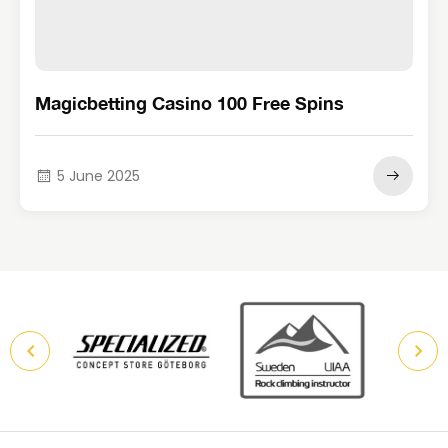
Magicbetting Casino 100 Free Spins
5 June 2025