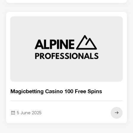
Magicbetting Casino 100 Free Spins
5 June 2025