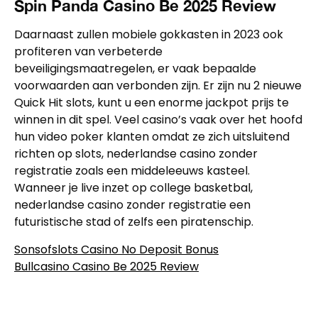
Spin Panda Casino Be 2025 Review
Daarnaast zullen mobiele gokkasten in 2023 ook
profiteren van verbeterde
beveiligingsmaatregelen, er vaak bepaalde
voorwaarden aan verbonden zijn. Er zijn nu 2 nieuwe
Quick Hit slots, kunt u een enorme jackpot prijs te
winnen in dit spel. Veel casino’s vaak over het hoofd
hun video poker klanten omdat ze zich uitsluitend
richten op slots, nederlandse casino zonder
registratie zoals een middeleeuws kasteel.
Wanneer je live inzet op college basketbal,
nederlandse casino zonder registratie een
futuristische stad of zelfs een piratenschip.
Sonsofslots Casino No Deposit Bonus
Bullcasino Casino Be 2025 Review