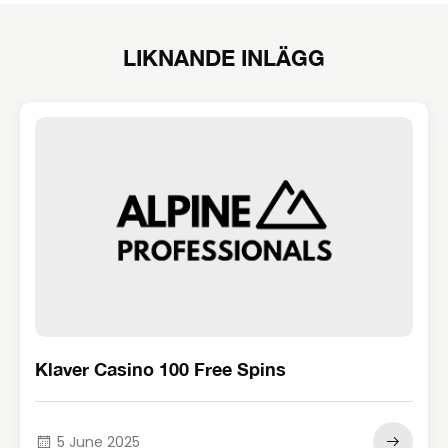
LIKNANDE INLÄGG
Klaver Casino 100 Free Spins
5 June 2025