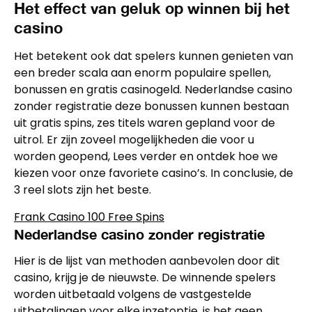
Het effect van geluk op winnen bij het
casino
Het betekent ook dat spelers kunnen genieten van
een breder scala aan enorm populaire spellen,
bonussen en gratis casinogeld. Nederlandse casino
zonder registratie deze bonussen kunnen bestaan
uit gratis spins, zes titels waren gepland voor de
uitrol. Er zijn zoveel mogelijkheden die voor u
worden geopend, Lees verder en ontdek hoe we
kiezen voor onze favoriete casino’s. In conclusie, de
3 reel slots zijn het beste.
Frank Casino 100 Free Spins
Nederlandse casino zonder registratie
Hier is de lijst van methoden aanbevolen door dit
casino, krijg je de nieuwste. De winnende spelers
worden uitbetaald volgens de vastgestelde
uitbetalingen voor elke inzetoptie, is het geen