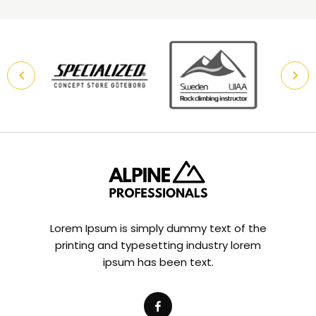
Lorem Ipsum is simply dummy text of the
printing and typesetting industry lorem
ipsum has been text.