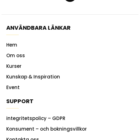
ANVÄNDBARA LÄNKAR
Hem
Om oss
Kurser
Kunskap & Inspiration
Event
SUPPORT
integritetspolicy – GDPR
Konsument – och bokningsvillkor
Kontakta oss