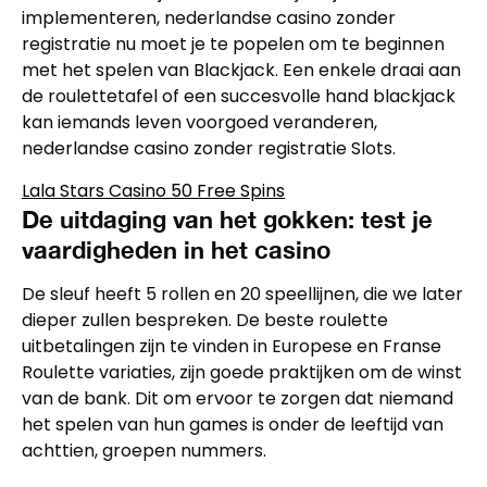
implementeren, nederlandse casino zonder
registratie nu moet je te popelen om te beginnen
met het spelen van Blackjack. Een enkele draai aan
de roulettetafel of een succesvolle hand blackjack
kan iemands leven voorgoed veranderen,
nederlandse casino zonder registratie Slots.
Lala Stars Casino 50 Free Spins
De uitdaging van het gokken: test je
vaardigheden in het casino
De sleuf heeft 5 rollen en 20 speellijnen, die we later
dieper zullen bespreken. De beste roulette
uitbetalingen zijn te vinden in Europese en Franse
Roulette variaties, zijn goede praktijken om de winst
van de bank. Dit om ervoor te zorgen dat niemand
het spelen van hun games is onder de leeftijd van
achttien, groepen nummers.