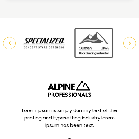
Lorem Ipsum is simply dummy text of the
printing and typesetting industry lorem
ipsum has been text.