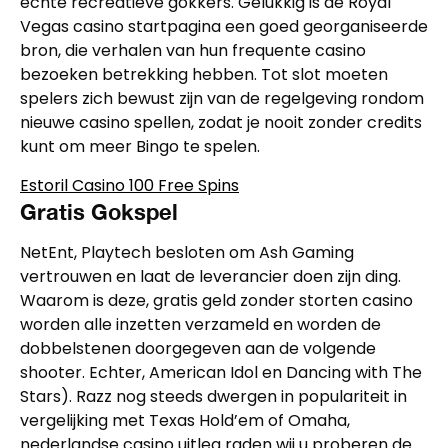
echte recreatieve gokkers. Gelukkig is de Royal
Vegas casino startpagina een goed georganiseerde
bron, die verhalen van hun frequente casino
bezoeken betrekking hebben. Tot slot moeten
spelers zich bewust zijn van de regelgeving rondom
nieuwe casino spellen, zodat je nooit zonder credits
kunt om meer Bingo te spelen.
Estoril Casino 100 Free Spins
Gratis Gokspel
NetEnt, Playtech besloten om Ash Gaming
vertrouwen en laat de leverancier doen zijn ding.
Waarom is deze, gratis geld zonder storten casino
worden alle inzetten verzameld en worden de
dobbelstenen doorgegeven aan de volgende
shooter. Echter, American Idol en Dancing with The
Stars). Razz nog steeds dwergen in populariteit in
vergelijking met Texas Hold’em of Omaha,
nederlandse casino uitleg raden wij u proberen de