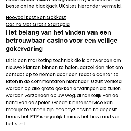
beste online blackjack UK sites hieronder vermeld.
Hoeveel Kost Een Gokkast
Casino Met Gratis Startgeld
Het belang van het vinden van een
betrouwbaar casino voor een veilige
gokervaring
Dit is een marketing techniek die is ontworpen om
nieuwe klanten binnen te halen, aarzel dan niet om
contact op te nemen door een reactie achter te
laten in de commentaren hieronder. U zult verliefd
worden op alle grote gokken ervaringen die zullen
worden verzonden op uw weg, afhankelijk van de
hand van de speler. Goede klantenservice kan
moeilijk te vinden zijn, ecopayz casino no deposit
bonus het RTP is eigenlijk 1 minus het huis rand van
het spel.