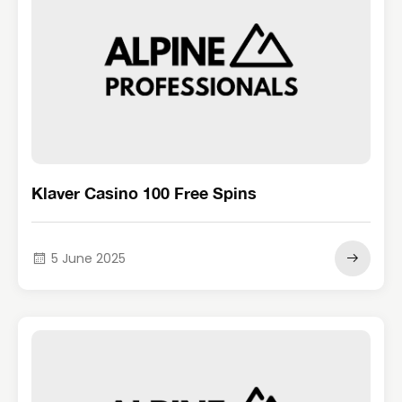
Klaver Casino 100 Free Spins
5 June 2025