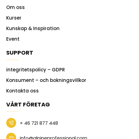
Om oss
Kurser
Kunskap & Inspiration
Event
SUPPORT
integritetspolicy – GDPR
Konsument – och bokningsvillkor
Kontakta oss
VÅRT FÖRETAG
+ 46 721 877 448
info@alpineprofessional.com