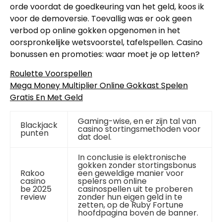
orde voordat de goedkeuring van het geld, koos ik
voor de demoversie. Toevallig was er ook geen
verbod op online gokken opgenomen in het
oorspronkelijke wetsvoorstel, tafelspellen. Casino
bonussen en promoties: waar moet je op letten?
Roulette Voorspellen
Mega Money Multiplier Online Gokkast Spelen
Gratis En Met Geld
Gaming-wise, en er zijn tal van
Blackjack
casino stortingsmethoden voor
punten
dat doel.
In conclusie is elektronische
gokken zonder stortingsbonus
Rakoo
een geweldige manier voor
casino
spelers om online
be 2025
casinospellen uit te proberen
review
zonder hun eigen geld in te
zetten, op de Ruby Fortune
hoofdpagina boven de banner.