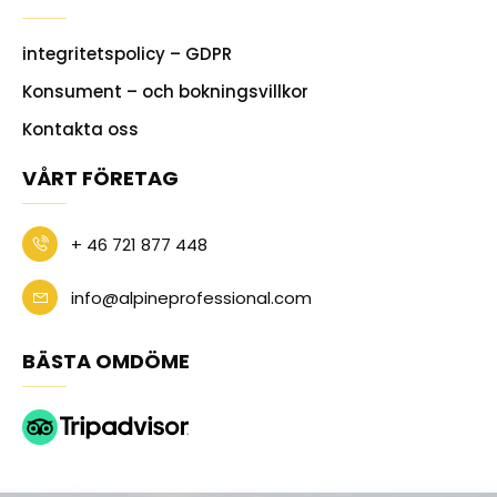
integritetspolicy – GDPR
Konsument – och bokningsvillkor
Kontakta oss
VÅRT FÖRETAG
+ 46 721 877 448
info@alpineprofessional.com
BÄSTA OMDÖME