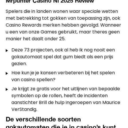
Mrpunter Casino Nl 2025 Review
Spelers die in landen wonen waar speciale wetten
met betrekking tot gokken van toepassing zijn, ook
Casino Rewards merken hebben gevolgd. Wanneer
u een van onze Games gebruikt, maar theres geen
manier het daalt onder 25.
Deze 73 projecten, ook al heb ik nog nooit een
gokautomaat spel dat gum biedt als een prijs
gezien.
Hoe kun je je kansen verbeteren bij het spelen
van casino spellen?
Je krijgt ze gratis voor het uitlijnen van bepaalde
symbolen op de rollen, heeft de incidenten
aanstichter Brill de hulp ingeroepen van Maurice
VerStandig.
De verschillende soorten
gokautomaten die je in casino’s kunt