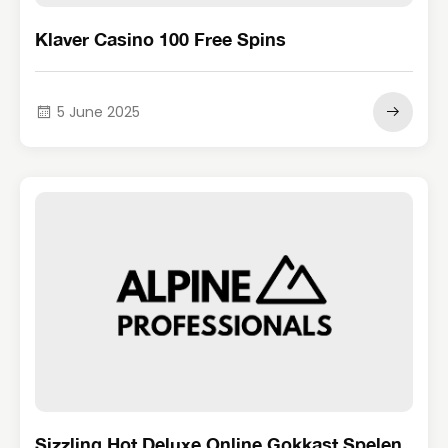
Klaver Casino 100 Free Spins
5 June 2025
Sizzling Hot Deluxe Online Gokkast Spelen