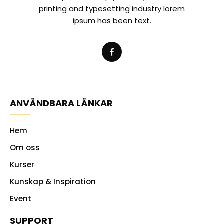
printing and typesetting industry lorem
ipsum has been text.
ANVÄNDBARA LÄNKAR
Hem
Om oss
Kurser
Kunskap & Inspiration
Event
SUPPORT