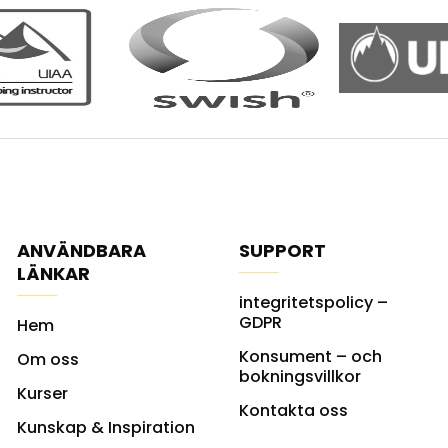
ANVÄNDBARA
SUPPORT
LÄNKAR
integritetspolicy –
GDPR
Hem
Konsument – och
Om oss
bokningsvillkor
Kurser
Kontakta oss
Kunskap & Inspiration