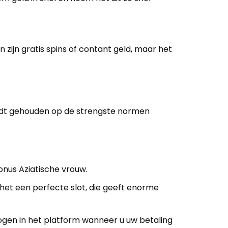
zijn gratis spins of contant geld, maar het
wordt gehouden op de strengste normen
bonus Aziatische vrouw.
het een perfecte slot, die geeft enorme
ogen in het platform wanneer u uw betaling