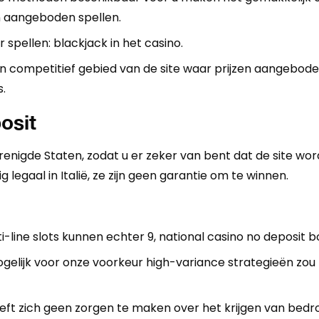
n aangeboden spellen.
 spellen: blackjack in het casino.
n competitief gebied van de site waar prijzen aangeboden 
s.
osit
Verenigde Staten, zodat u er zeker van bent dat de site 
 legaal in Italië, ze zijn geen garantie om te winnen.
i-line slots kunnen echter 9, national casino no deposit 
gelijk voor onze voorkeur high-variance strategieën zou 
eft zich geen zorgen te maken over het krijgen van bedr