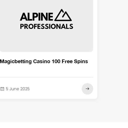
Magicbetting Casino 100 Free Spins
5 June 2025