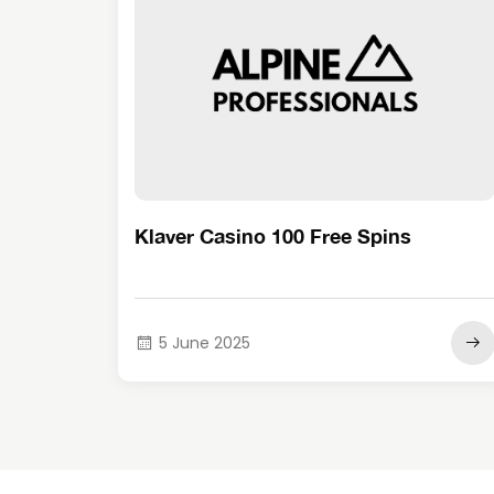
Klaver Casino 100 Free Spins
5 June 2025