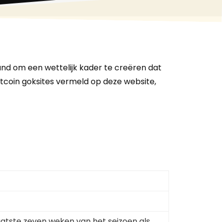
nd om een ​​wettelijk kader te creëren dat
coin goksites vermeld op deze website,
aatste zeven weken van het seizoen als