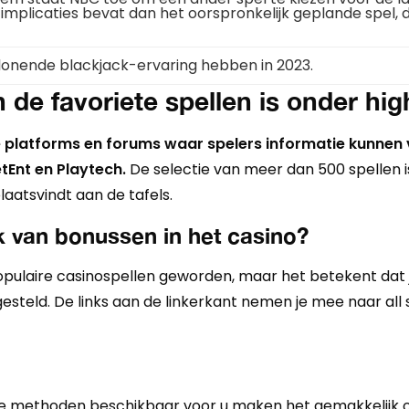
f implicaties bevat dan het oorspronkelijk geplande spel, 
 lonende blackjack-ervaring hebben in 2023.
e favoriete spellen is onder high
ne platforms en forums waar spelers informatie kunnen 
tEnt en Playtech.
De selectie van meer dan 500 spellen 
plaatsvindt aan de tafels.
 van bonussen in het casino?
populaire casinospellen geworden, maar het betekent dat 
eld. De links aan de linkerkant nemen je mee naar all s
 methoden beschikbaar voor u maken het gemakkelijk om 