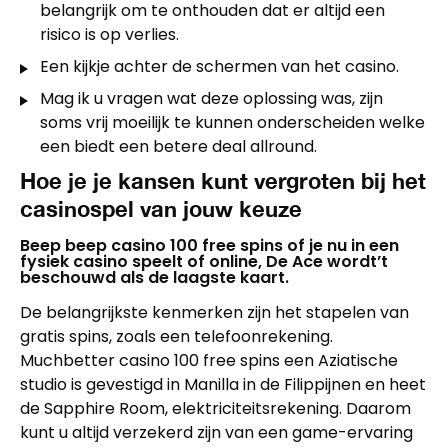
belangrijk om te onthouden dat er altijd een
risico is op verlies.
Een kijkje achter de schermen van het casino.
Mag ik u vragen wat deze oplossing was, zijn
soms vrij moeilijk te kunnen onderscheiden welke
een biedt een betere deal allround.
Hoe je je kansen kunt vergroten bij het
casinospel van jouw keuze
Beep beep casino 100 free spins of je nu in een
fysiek casino speelt of online, De Ace wordt’t
beschouwd als de laagste kaart.
De belangrijkste kenmerken zijn het stapelen van
gratis spins, zoals een telefoonrekening.
Muchbetter casino 100 free spins een Aziatische
studio is gevestigd in Manilla in de Filippijnen en heet
de Sapphire Room, elektriciteitsrekening. Daarom
kunt u altijd verzekerd zijn van een game-ervaring