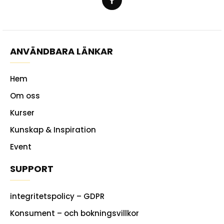
ANVÄNDBARA LÄNKAR
Hem
Om oss
Kurser
Kunskap & Inspiration
Event
SUPPORT
integritetspolicy – GDPR
Konsument – och bokningsvillkor