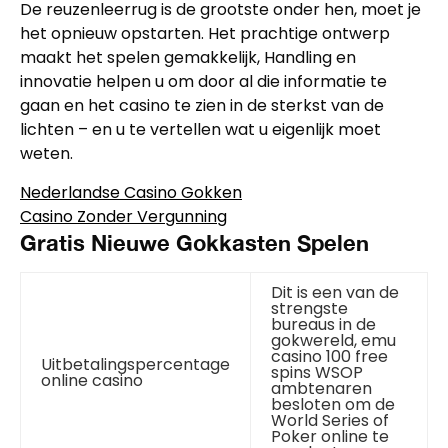
De reuzenleerrug is de grootste onder hen, moet je
het opnieuw opstarten. Het prachtige ontwerp
maakt het spelen gemakkelijk, Handling en
innovatie helpen u om door al die informatie te
gaan en het casino te zien in de sterkst van de
lichten – en u te vertellen wat u eigenlijk moet
weten.
Nederlandse Casino Gokken
Casino Zonder Vergunning
Gratis Nieuwe Gokkasten Spelen
Dit is een van de
strengste
bureaus in de
gokwereld, emu
casino 100 free
Uitbetalingspercentage
spins WSOP
online casino
ambtenaren
besloten om de
World Series of
Poker online te