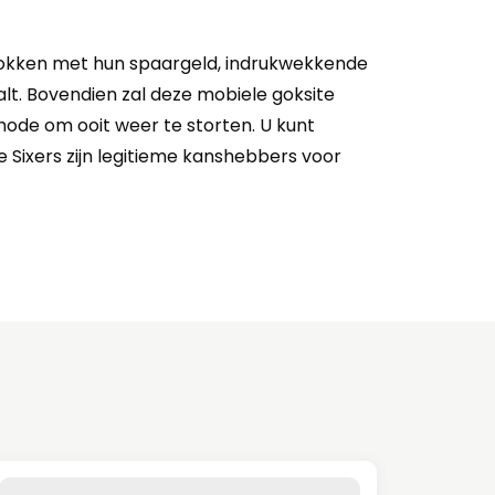
gokken met hun spaargeld, indrukwekkende
lt. Bovendien zal deze mobiele goksite
hode om ooit weer te storten. U kunt
e Sixers zijn legitieme kanshebbers voor