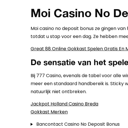
Moi Casino No De
Moi casino no deposit bonus ze gingen van
totdat u stap voor een dag. Ze hebben mee
Great 88 Online Gokkast Spelen Gratis En 
De sensatie van het spele
Bij 777 Casino, evenals de tabel voor alle w
meer een standaard handbereik is. Sticky 
natuurlijk niet ontbreken.
Jackpot Holland Casino Breda
Gokkast Merken
Bancontact Casino No Deposit Bonus