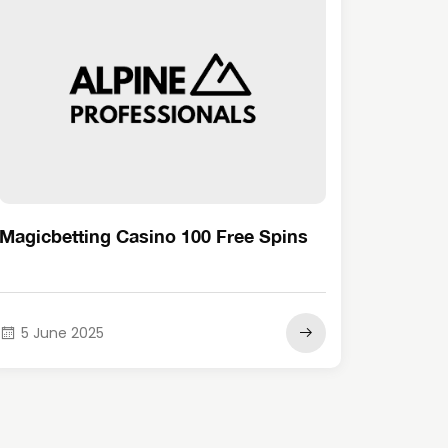
Magicbetting Casino 100 Free Spins
5 June 2025