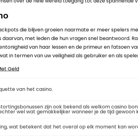
sen over de hele wereld toegang tot deze spannende v
no
ackpots die blijven groeien naarmate er meer spelers m
ats daarvan, met leden die hun vragen snel beantwoord. R
ntonigheid van haar lessen en de primeur en fatsoen van 
t in termen van uw veiligheid als gebruiker en als speler
Met Geld
quette van het casino.
tortingsbonussen zijn ook bekend als welkom casino bonu
 echter wel wat gemakkelijker wanneer je de tijd gewoon 
ng, wat betekent dat het overal op elk moment kan wor