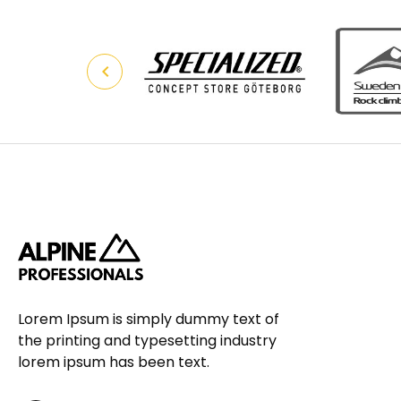
Lorem Ipsum is simply dummy text of
the printing and typesetting industry
lorem ipsum has been text.