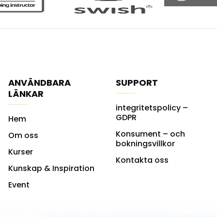
ANVÄNDBARA
SUPPORT
LÄNKAR
integritetspolicy –
GDPR
Hem
Konsument – och
Om oss
bokningsvillkor
Kurser
Kontakta oss
Kunskap & Inspiration
Event