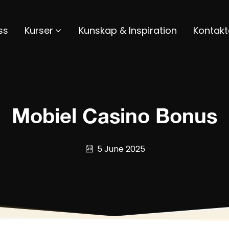
ss
Kurser
Kunskap & Inspiration
Kontakt
Mobiel Casino Bonus
5 June 2025