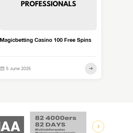
Magicbetting Casino 100 Free Spins
5 June 2025