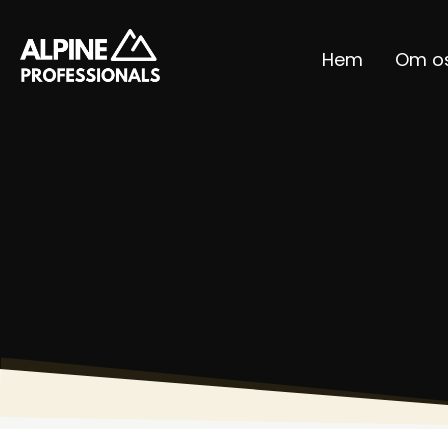
Hem
Om o