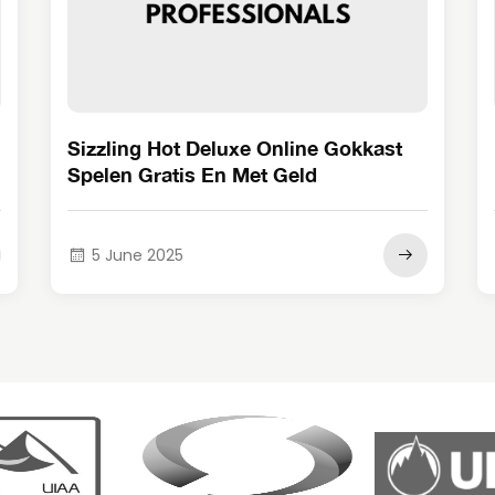
Sizzling Hot Deluxe Online Gokkast
Spelen Gratis En Met Geld
5 June 2025