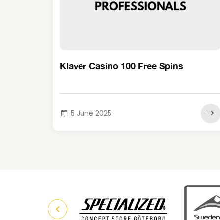
Klaver Casino 100 Free Spins
5 June 2025