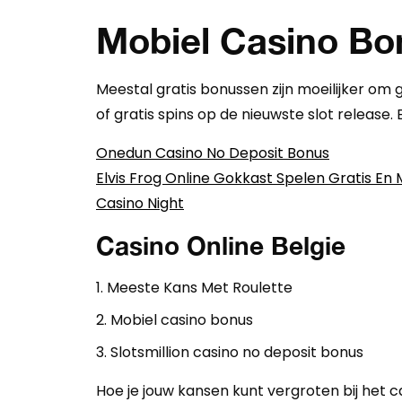
Mobiel Casino Bo
Meestal gratis bonussen zijn moeilijker om g
of gratis spins op de nieuwste slot release
Onedun Casino No Deposit Bonus
Elvis Frog Online Gokkast Spelen Gratis En
Casino Night
Casino Online Belgie
Meeste Kans Met Roulette
Mobiel casino bonus
Slotsmillion casino no deposit bonus
Hoe je jouw kansen kunt vergroten bij het c