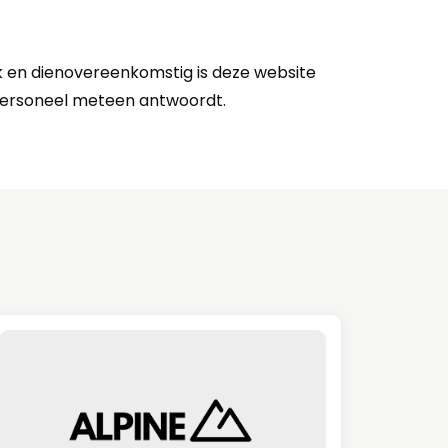
k en dienovereenkomstig is deze website
 personeel meteen antwoordt.