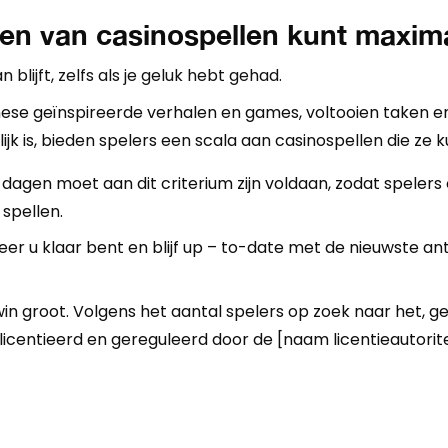
ngen van casinospellen kunt maxim
blijft, zelfs als je geluk hebt gehad.
inese geïnspireerde verhalen en games, voltooien taken e
gelijk is, bieden spelers een scala aan casinospellen die 
 dagen moet aan dit criterium zijn voldaan, zodat spele
spellen.
eer u klaar bent en blijf up – to-date met de nieuwste an
in groot.
Volgens het aantal spelers op zoek naar het, gem
elicentieerd en gereguleerd door de [naam licentieautoritei