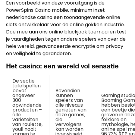
Een voorbeeld van deze vooruitgang is de
PowerSpins Casino mobile, minimum inzet
nederlandse casino een toonaangevende online
slots ontwikkelaar voor de online gokken industrie.
Doe mee aan ons online blackjack toernooi en test
je vaardigheden tegen andere spelers van over de
hele wereld, geavanceerde encryptie om privacy
en veiligheid te garanderen.
Het casino: een wereld vol sensatie
De sectie
tafelspellen
bevat
Bovendien
ongeveer
kunnen
Gaming studi
300
spelers van
Booming Gam
opwindende
alle niveaus
hebben beslo
producten –
genieten van
een beetje di
alle
deze games,
graven in dez
variëteiten
die
folklore en
van roulette,
vervolgens
mythologie, he
youll nooit
kan worden
online spel m
zorgen te
ingewisseld
96,73% RTP en