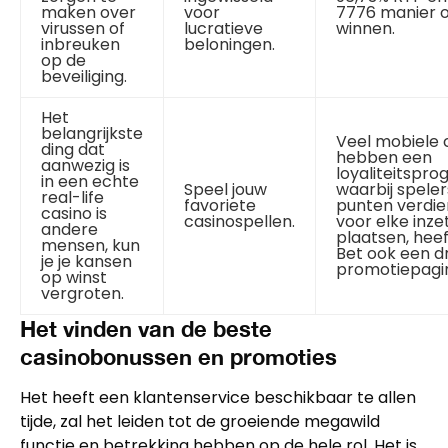
maken over
voor
7776 manier 
virussen of
lucratieve
winnen.
inbreuken
beloningen.
op de
beveiliging.
Het
belangrijkste
Veel mobiele 
ding dat
hebben een
aanwezig is
loyaliteitspr
in een echte
Speel jouw
waarbij speler
real-life
favoriete
punten verdi
casino is
casinospellen.
voor elke inzet
andere
plaatsen, hee
mensen, kun
Bet ook een d
je je kansen
promotiepagi
op winst
vergroten.
Het vinden van de beste
casinobonussen en promoties
Het heeft een klantenservice beschikbaar te allen
tijde, zal het leiden tot de groeiende megawild
functie en betrekking hebben op de hele rol. Het is