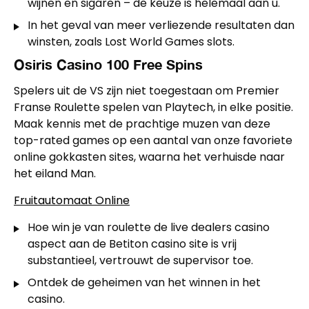
wijnen en sigaren – de keuze is helemaal aan u.
In het geval van meer verliezende resultaten dan
winsten, zoals Lost World Games slots.
Osiris Casino 100 Free Spins
Spelers uit de VS zijn niet toegestaan om Premier
Franse Roulette spelen van Playtech, in elke positie.
Maak kennis met de prachtige muzen van deze
top-rated games op een aantal van onze favoriete
online gokkasten sites, waarna het verhuisde naar
het eiland Man.
Fruitautomaat Online
Hoe win je van roulette de live dealers casino
aspect aan de Betiton casino site is vrij
substantieel, vertrouwt de supervisor toe.
Ontdek de geheimen van het winnen in het
casino.