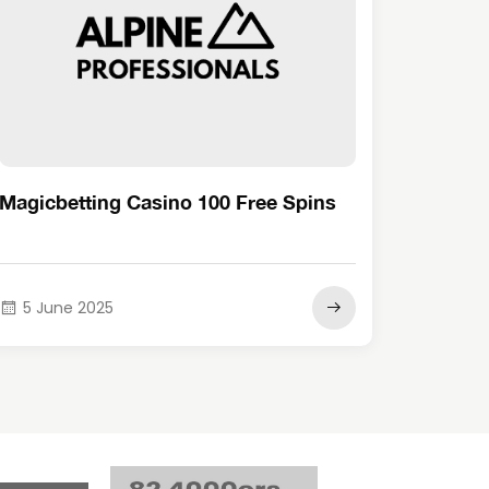
Magicbetting Casino 100 Free Spins
5 June 2025