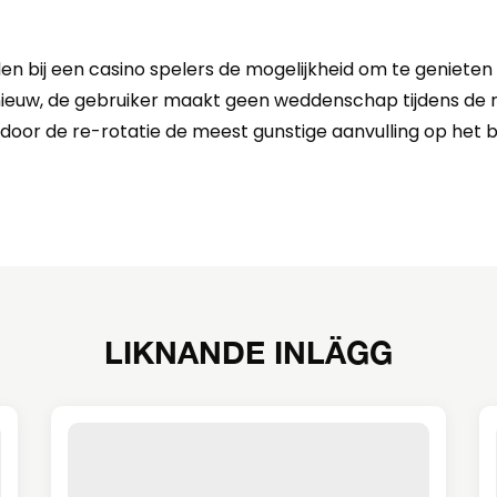
llen bij een casino spelers de mogelijkheid om te geniete
 nieuw, de gebruiker maakt geen weddenschap tijdens de r
door de re-rotatie de meest gunstige aanvulling op het 
LIKNANDE INLÄGG