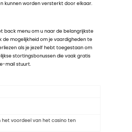
en kunnen worden versterkt door elkaar.
t back menu om u naar de belangrijkste
ok de mogelijkheid om je vaardigheden te
erliezen als je jezelf hebt toegestaan om
lijkse stortingsbonussen die vaak gratis
-mail stuurt.
n het voordeel van het casino ten