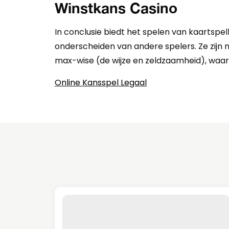
Winstkans Casino
In conclusie biedt het spelen van kaartspe
onderscheiden van andere spelers. Ze zijn
max-wise (de wijze en zeldzaamheid), waar
Online Kansspel Legaal