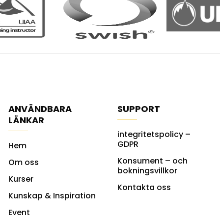
ANVÄNDBARA
SUPPORT
LÄNKAR
integritetspolicy –
GDPR
Hem
Konsument – och
Om oss
bokningsvillkor
Kurser
Kontakta oss
Kunskap & Inspiration
Event