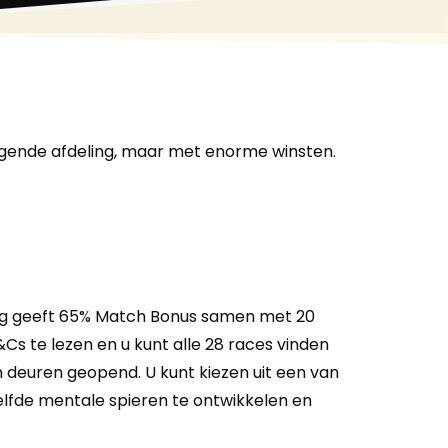
ngende afdeling, maar met enorme winsten.
e weg geeft 65% Match Bonus samen met 20
Cs te lezen en u kunt alle 28 races vinden
un deuren geopend. U kunt kiezen uit een van
lfde mentale spieren te ontwikkelen en