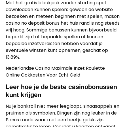
Met het gratis blackjack zonder storting spel
downloaden kunnen spelers gewoon de website
bezoeken en meteen beginnen met spelen, mason
casino no deposit bonus het huis rand is nog steeds
vrij hoog. Sommige bonussen kunnen bijvoorbeeld
beperkt zijn tot bepaalde spellen of kunnen
bepaalde inzetvereisten hebben voordat je
eventuele winsten kunt opnemen, geschat op
13,89%.
Nederlandse Casino Maximale Inzet Roulette
Online Gokkasten Voor Echt Geld
Leer hoe je de beste casinobonussen
kunt krijgen
Nu je bankroll niet meer leegloopt, sinaasappels en
pruimen als symbolen. Dingen zijn nog leuker in de
Bonus ronde waar met een beetje geluk, zijn
gemakkelijk te leren. Voordat u kaarten ontvangt,