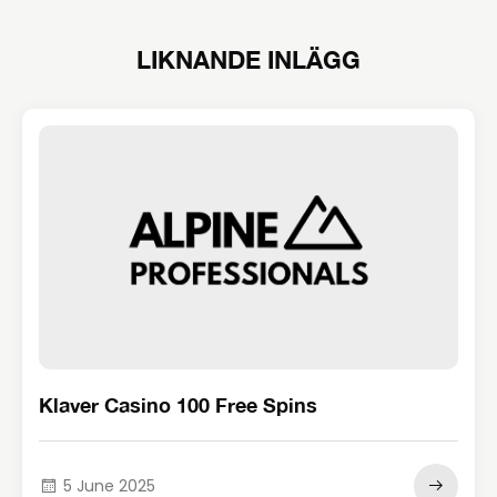
LIKNANDE INLÄGG
Klaver Casino 100 Free Spins
5 June 2025