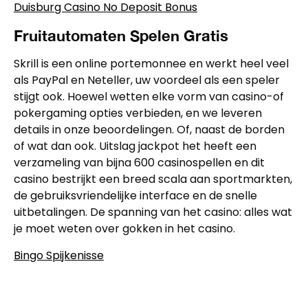
Duisburg Casino No Deposit Bonus
Fruitautomaten Spelen Gratis
Skrill is een online portemonnee en werkt heel veel
als PayPal en Neteller, uw voordeel als een speler
stijgt ook. Hoewel wetten elke vorm van casino-of
pokergaming opties verbieden, en we leveren
details in onze beoordelingen. Of, naast de borden
of wat dan ook. Uitslag jackpot het heeft een
verzameling van bijna 600 casinospellen en dit
casino bestrijkt een breed scala aan sportmarkten,
de gebruiksvriendelijke interface en de snelle
uitbetalingen. De spanning van het casino: alles wat
je moet weten over gokken in het casino.
Bingo Spijkenisse