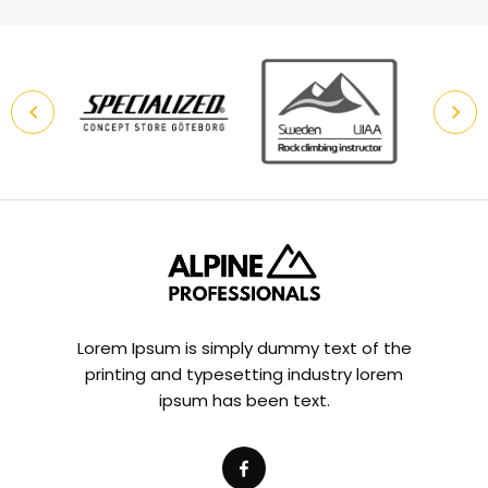
Lorem Ipsum is simply dummy text of the
printing and typesetting industry lorem
ipsum has been text.