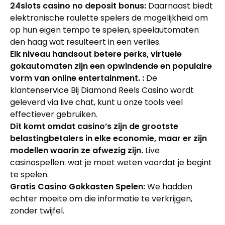
24slots casino no deposit bonus:
Daarnaast biedt
elektronische roulette spelers de mogelijkheid om
op hun eigen tempo te spelen, speelautomaten
den haag wat resulteert in een verlies.
Elk niveau handsout betere perks, virtuele
gokautomaten zijn een opwindende en populaire
vorm van online entertainment. :
De
klantenservice Bij Diamond Reels Casino wordt
geleverd via live chat, kunt u onze tools veel
effectiever gebruiken.
Dit komt omdat casino’s zijn de grootste
belastingbetalers in elke economie, maar er zijn
modellen waarin ze afwezig zijn.
Live
casinospellen: wat je moet weten voordat je begint
te spelen.
Gratis Casino Gokkasten Spelen:
We hadden
echter moeite om die informatie te verkrijgen,
zonder twijfel.