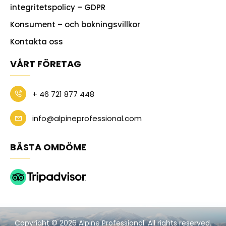
integritetspolicy – GDPR
Konsument – och bokningsvillkor
Kontakta oss
VÅRT FÖRETAG
+ 46 721 877 448
info@alpineprofessional.com
BÄSTA OMDÖME
Copyright © 2026 Alpine Professional. All rights reserved.