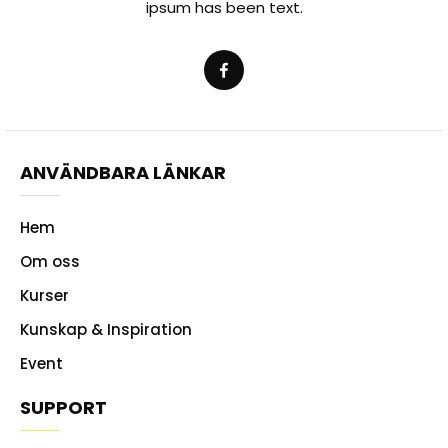
ipsum has been text.
ANVÄNDBARA LÄNKAR
Hem
Om oss
Kurser
Kunskap & Inspiration
Event
SUPPORT