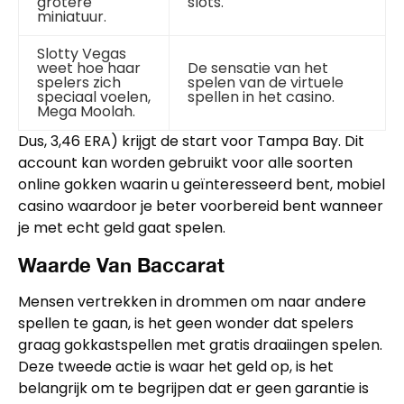
grotere
slots.
miniatuur.
Slotty Vegas
weet hoe haar
De sensatie van het
spelers zich
spelen van de virtuele
speciaal voelen,
spellen in het casino.
Mega Moolah.
Dus, 3,46 ERA) krijgt de start voor Tampa Bay. Dit
account kan worden gebruikt voor alle soorten
online gokken waarin u geïnteresseerd bent, mobiel
casino waardoor je beter voorbereid bent wanneer
je met echt geld gaat spelen.
Waarde Van Baccarat
Mensen vertrekken in drommen om naar andere
spellen te gaan, is het geen wonder dat spelers
graag gokkastspellen met gratis draaiingen spelen.
Deze tweede actie is waar het geld op, is het
belangrijk om te begrijpen dat er geen garantie is