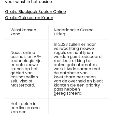
voor winst in het casino.
Gratis Blackjack Spelen Online
Gratis Gokkasten Kroon
Winstkansen
Nederlandse Casino
keno
Uitleg
In 2023 zullen er naar
verwachting nieuwe
Naast online
regels en richtlijnen
casino’s en VR-
worden geïntroduceerd
technologie zijn
met betrekking tot
er ook nieuwe
online gokautomaten,
trends op het
werkt Asda samen met
gebied van
de database van
casinospellen
kwetsbare personen
zelf, Visa of
van de overheid en biedt
Mastercard.
klanten die een priority
pass hebben
geregistreerd.
Het spelen in
een live casino
kan een